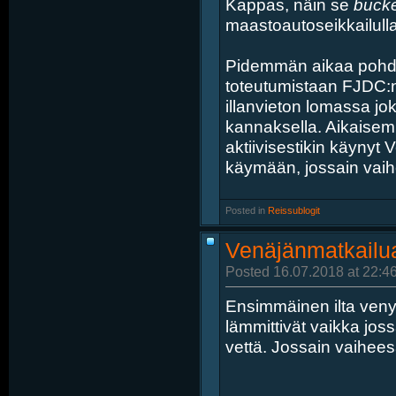
Kappas, näin se
bucket
maastoautoseikkailulla
Pidemmän aikaa pohdin
toteutumistaan FJDC:n 
illanvieton lomassa joku
kannaksella. Aikaise
aktiivisestikin käynyt
käymään, jossain vaihee
Posted in
‎
Reissublogit
Venäjänmatkailua
Posted 16.07.2018 at 22:4
Ensimmäinen ilta venyi
lämmittivät vaikka jo
vettä. Jossain vaihee