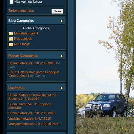
Hae vain otsikoista
Tarkennettu haku
Blog Categories
Global Categories
Maasturiprojektit
Reissublogit
Muut blogit
Recent Comments
SuzukiSafari Vol 2 20.-23.9.2018
by
Lars
FJDC Helatorstain safari Leppojalla
Virossa Osa 1
by
Castrol
Uusimmat
Suzuki Safari IV: fellowship of the
Suzukis 2.-6.10.2019
Suzuki safari Vol. 3: Eeppinen
seikkailu
SuzukiSafari Vol 2 20.-23.9.2018
Venäjänmatkailua 6.-8.7.2018
Venäjänmatkailua 6.-8.7.2018 Part II