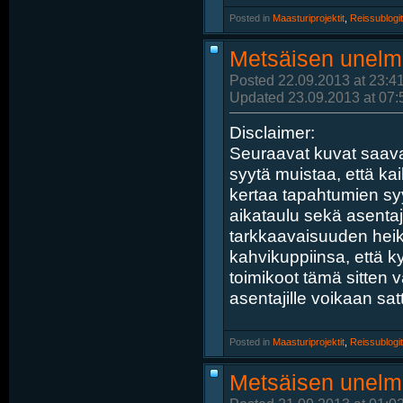
Posted in
‎
Maasturiprojektit
, ‎
Reissublogit
Metsäisen unelm
Posted 22.09.2013 at 23:4
Updated 23.09.2013 at 07:
Disclaimer:
Seuraavat kuvat saavat
syytä muistaa, että ka
kertaa tapahtumien syyk
aikataulu sekä asentaj
tarkkaavaisuuden heik
kahvikuppiinsa, että ky
toimikoot tämä sitten 
asentajille voikaan satt
Posted in
‎
Maasturiprojektit
, ‎
Reissublogit
Metsäisen unelm