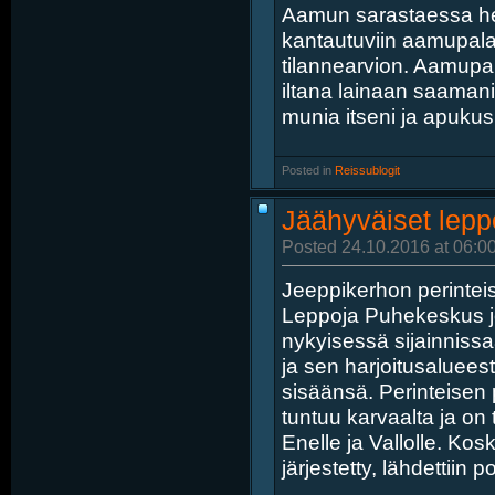
Aamun sarastaessa her
kantautuviin aamupalan
tilannearvion. Aamupal
iltana lainaan saamani
munia itseni ja apukusk
Posted in
‎
Reissublogit
Jäähyväiset lepp
Posted 24.10.2016 at 06:0
Jeeppikerhon perinteis
Leppoja Puhekeskus j
nykyisessä sijainniss
ja sen harjoitusaluee
sisäänsä. Perinteisen
tuntuu karvaalta ja on t
Enelle ja Vallolle. Kos
järjestetty, lähdettiin 