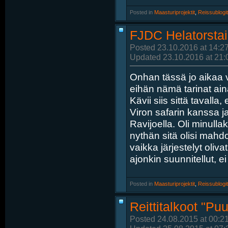
Posted in
‎
Maasturiprojektit
, ‎
Reissublogit
FJDC Helatorstain
Posted 23.10.2016 at 14:2
Updated 23.10.2016 at 21:
Onhan tässä jo aikaa vi
eihän nämä tarinat a
Kävii siis sittä tavalla
Viron safarin kanssa j
Ravijoella. Oli minulla
nythän sitä olisi mahd
vaikka järjestelyt oliva
ajonkin suunnitellut, e
Posted in
‎
Maasturiprojektit
, ‎
Reissublogit
Reittitalkoot "P
Posted 24.08.2015 at 00:2