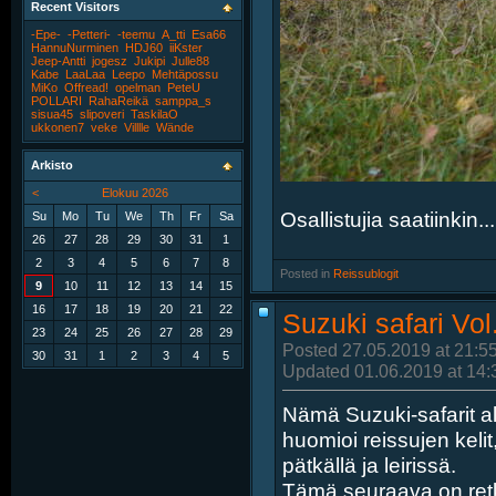
Recent Visitors
-Epe-
-Petteri-
-teemu
A_tti
Esa66
HannuNurminen
HDJ60
iiKster
Jeep-Antti
jogesz
Jukipi
Julle88
Kabe
LaaLaa
Leepo
Mehtäpossu
MiKo
Offread!
opelman
PeteU
POLLARI
RahaReikä
samppa_s
sisua45
slipoveri
TaskilaO
ukkonen7
veke
Villlle
Wände
Arkisto
<
Elokuu 2026
Osallistujia saatiinkin...
Su
Mo
Tu
We
Th
Fr
Sa
26
27
28
29
30
31
1
2
3
4
5
6
7
8
Posted in
‎
Reissublogit
9
10
11
12
13
14
15
16
17
18
19
20
21
22
Suzuki safari Vol
23
24
25
26
27
28
29
Posted 27.05.2019 at 21:5
30
31
1
2
3
4
5
Updated 01.06.2019 at 14:
Nämä Suzuki-safarit a
huomioi reissujen kelit
pätkällä ja leirissä.
Tämä seuraava on retki