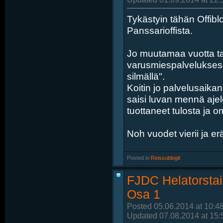
Tykästyin tähän Offiblog
Panssarioffista.
Jo muutamaa vuotta ta
varusmiespalveluksessa,
silmällä".
Koitin jo palvelusaikan
saisi luvan mennä ajel
tuottaneet tulosta ja om
Noh vuodet vierii ja er
Posted in
‎
Reissublogit
FJDC Helatorstai
Osa 1
Posted 05.06.2014 at 10:4
Updated 07.08.2014 at 15: