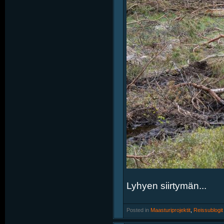
Lyhyen siirtymän...
Posted in
‎
Maasturiprojektit
, ‎
Reissublogit