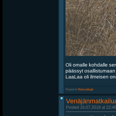
Oli omalle kohdalle sen
päässyt osallistumaan r
LaaLaa oli ilmeisen on
Posted in
‎
Reissublogit
Venäjänmatkailua
Posted 16.07.2018 at 22:4