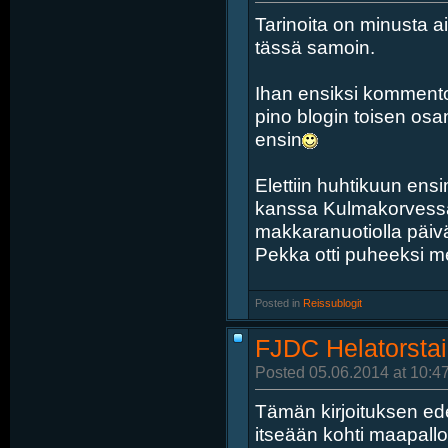
Tarinoita on minusta a
tässä samoin.
Ihan ensiksi kommentoin
pino blogin toisen osa
ensin
Elettiin huhtikuun ens
kanssa Kulmakorvessa t
makkaranuotiolla päivän
Pekka otti puheeksi me
Posted in
‎
Reissublogit
FJDC Helatorstai
Posted 05.06.2014 at 10:4
Tämän kirjoituksen ed
itseään kohti maapallo