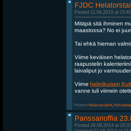
FJDC Helatorstai
Posted 11.06.2015 at 23:40
Mitäpä sitä ihminen mu
maastossa? No ei juur
Tai ehkä hieman valmi
Viime keväisen helators
raapustelin kalenteriin
laivaliput jo varmuude
Viime
helmikuisen Ku
vanne tuli viimein otett
Posted in
‎
Maasturiprojektit
, ‎
Reissublogit
Panssarioffia 23
Posted 28.08.2014 at 20:3
Updated 01.09.2014 at 22: