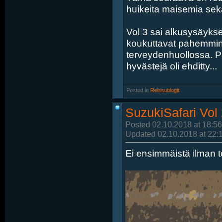
huikeita maisemia sekä 
Vol 3 sai alkusysäykse
koukuttavat pahemmin
terveydenhuollossa. Par
hyvästejä oli ehditty...
Posted in
‎
Reissublogit
SuzukiSafari Vol
Posted 02.10.2018 at 18:56
Updated 02.10.2018 at 22:
Ei ensimmäistä ilman t