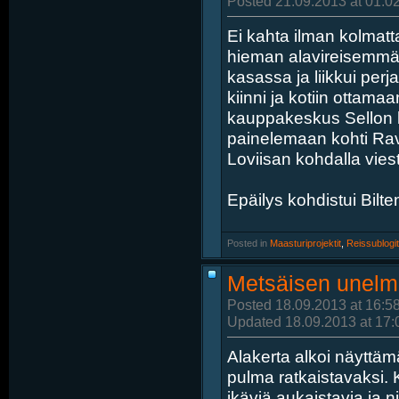
Posted 21.09.2013 at 01:0
Ei kahta ilman kolmatt
hieman alavireisemmän
kasassa ja liikkui perj
kiinni ja kotiin ottama
kauppakeskus Sellon kul
painelemaan kohti Ravi
Loviisan kohdalla viesti
Epäilys kohdistui Bilte
Posted in
‎
Maasturiprojektit
, ‎
Reissublogit
Metsäisen unelm
Posted 18.09.2013 at 16:5
Updated 18.09.2013 at 17:
Alakerta alkoi näyttä
pulma ratkaistavaksi. 
ikäviä aukaistavia ja n