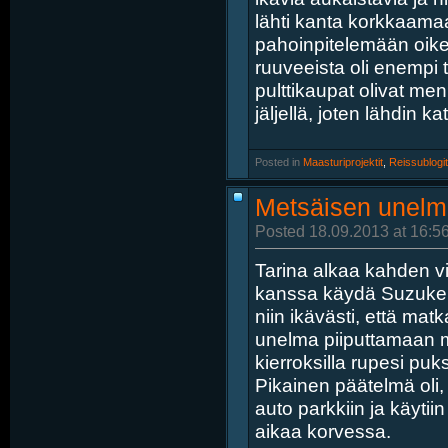
lähti kanta korkkaamaan
pahoinpitelemään oikei
ruuveeista oli enempi 
pulttikaupat olivat men
jäljellä, joten lähdin k
Posted in
‎
Maasturiprojektit
, ‎
Reissublogit
Metsäisen unelma
Posted 18.09.2013 at 16:5
Tarina alkaa kahden v
kanssa käydä Suzukei
niin ikävästi, että ma
unelma piiputtamaan mot
kierroksilla rupesi pu
Pikainen päätelmä oli,
auto parkkiin ja käyti
aikaa korvessa.