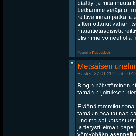
päättyi ja mitä muuta 
Letkamme vetäjä oli m
reittivalinnan pätkällä
sitten ottanut vähän i
maantietasoisista reitti
olisimme voineet olla ne
Posted in
‎
Reissublogit
Metsäisen unelm
Posted 27.01.2014 at 10:4
Blogin päivittäminen hi
tämän kirjoituksen hi
Eräänä tammikuisena l
tämäkin osa tarinaa s
unelma sai katsastusm
ja tietysti leiman paper
yömyöhään asennellut 