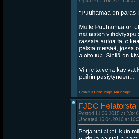
Updated 25.08.2015 at 07:
"Puuhamaa on paras pa
Mulle Puuhamaa on ollu
natiaisten viihdytyspu
rassata autoa tai oik
palsta metsää, jossa o
aloiteltua. Siellä on kiv
Viime talvena kävivät 
puihin pesiytyneen...
Posted in
‎
Reissublogit
, ‎
Muut blogit
FJDC Helatorstai
Posted 11.06.2015 at 23:40
Updated 16.04.2016 at 16:
Perjantai alkoi, kuin m
Aurinko paistoi ja aam