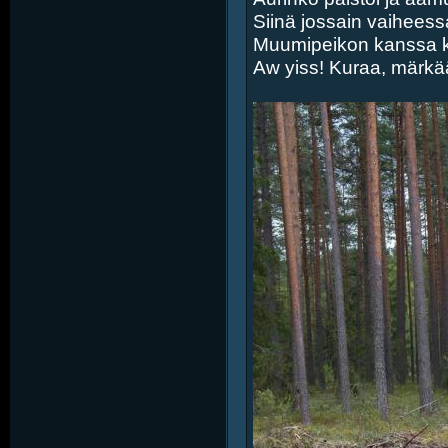
Siinä jossain vaiheess
Muumipeikon kanssa k
Aw yiss! Kuraa, märkää