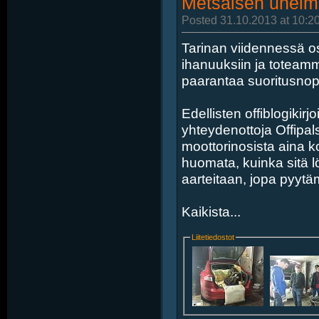
Metsäisen unelm
Posted 31.10.2013 at 10:2
Tarinan viidennessä 
ihanuuksiin ja toteamme
paarantaa suoritusnop
Edellisten offiblogikirj
yhteydenottoja Offipalst
moottorinosista aina k
huomata, kuinka sitä lö
aarteitaan, jopa pyytä
Kaikista...
Liitetiedostot