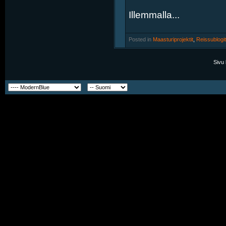
Illemmalla...
Posted in
‎
Maasturiprojektit
, ‎
Reissublogit
Sivu 