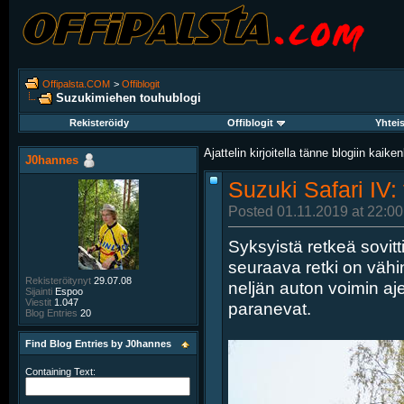
Offipalsta.COM
>
Offiblogit
Suzukimiehen touhublogi
Rekisteröidy
Offiblogit
Yhtei
Ajattelin kirjoitella tänne blogiin kaikenl
J0hannes
Suzuki Safari IV:
Posted 01.11.2019 at 22:00
Syksyistä retkeä sovitti
seuraava retki on väh
Rekisteröitynyt
29.07.08
neljän auton voimin aje
Sijainti
Espoo
Viestit
1.047
paranevat.
Blog Entries
20
Find Blog Entries by J0hannes
Containing Text: