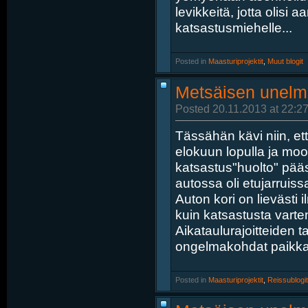
levikkeitä, jotta olis
katsastusmiehelle...
Posted in
‎
Maasturiprojektit
, ‎
Muut blogit
Metsäisen unelm
Posted 20.11.2013 at 22:27
Tässähän kävi niin, e
elokuun lopulla ja moot
katsastus"huolto" pää
autossa oli etujarruissa
Auton kori on lievästi
kuin katsastusta varten
Aikataulurajoitteiden t
ongelmakohdat paikkaam
Posted in
‎
Maasturiprojektit
, ‎
Reissublogit