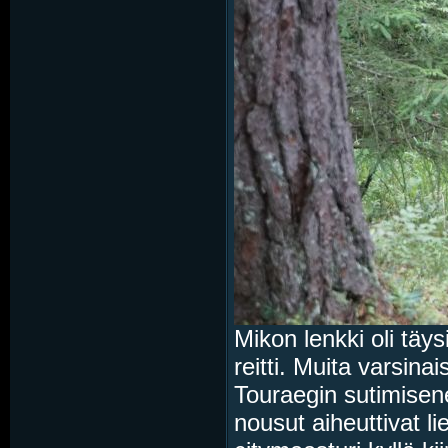
Mikon lenkki oli täy
reitti. Muita varsina
Touraegin sutimisene
nousut aiheuttivat li