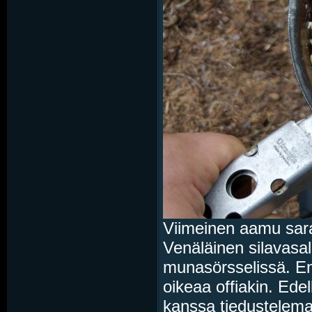
Viimeinen aamu sara
Venäläinen silavasa
munasörsselissä. En
oikeaa offiakin. Ede
kanssa tiedustelema