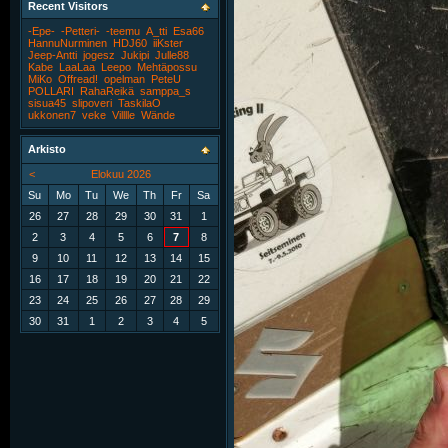
Recent Visitors
-Epe-
-Petteri-
-teemu
A_tti
Esa66
HannuNurminen
HDJ60
iiKster
Jeep-Antti
jogesz
Jukipi
Julle88
Kabe
LaaLaa
Leepo
Mehtäpossu
MiKo
Offread!
opelman
PeteU
POLLARI
RahaReikä
samppa_s
sisua45
slipoveri
TaskilaO
ukkonen7
veke
Villlle
Wände
Arkisto
<
Elokuu 2026
Su
Mo
Tu
We
Th
Fr
Sa
26
27
28
29
30
31
1
2
3
4
5
6
7
8
9
10
11
12
13
14
15
16
17
18
19
20
21
22
23
24
25
26
27
28
29
30
31
1
2
3
4
5