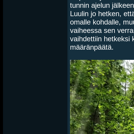
tunnin ajelun jälkee
Luulin jo hetken, et
omalle kohdalle, muu
vaiheessa sen verra
vaihdettiin hetkeksi 
määränpäätä.