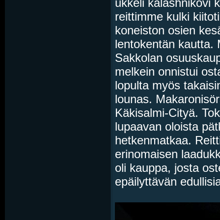
ukkeli kalashnikovi k
reittimme kulki kiito
koneiston osien kesä
lentokentän kautta.
Sakkolan osuuskau
melkein onnistui os
lopulta myös takaisi
lounas. Makaronisörs
Käkisalmi-Cityä. Toki
lupaavan oloista pätk
hetkenmatkaa. Reitti
erinomaisen laadukk
oli kauppa, josta oste
epäilyttävän edullis