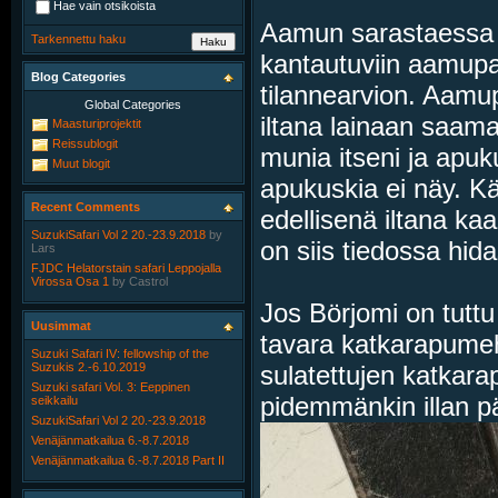
Hae vain otsikoista
Aamun sarastaessa h
Tarkennettu haku
kantautuviin aamupal
Blog Categories
tilannearvion. Aamup
Global Categories
iltana lainaan saama
Maasturiprojektit
Reissublogit
munia itseni ja apuk
Muut blogit
apukuskia ei näy. Kä
Recent Comments
edellisenä iltana ka
SuzukiSafari Vol 2 20.-23.9.2018
by
on siis tiedossa hid
Lars
FJDC Helatorstain safari Leppojalla
Virossa Osa 1
by
Castrol
Jos Börjomi on tuttu 
Uusimmat
tavara katkarapume
Suzuki Safari IV: fellowship of the
sulatettujen katkarap
Suzukis 2.-6.10.2019
Suzuki safari Vol. 3: Eeppinen
pidemmänkin illan pä
seikkailu
SuzukiSafari Vol 2 20.-23.9.2018
Venäjänmatkailua 6.-8.7.2018
Venäjänmatkailua 6.-8.7.2018 Part II