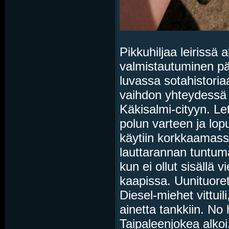
Pikkuhiljaa leirissä a
valmistautuminen pä
luvassa sotahistoriaa 
vaihdon yhteydessä 
Käkisalmi-cityyn. L
polun varteen ja lopu
käytiin korkkaamass
lauttarannan tuntuma
kun ei ollut sisällä v
kaapissa. Uunituorett
Diesel-miehet vittuil
ainetta tankkiin. No 
Taipaleenjokea alkoi.