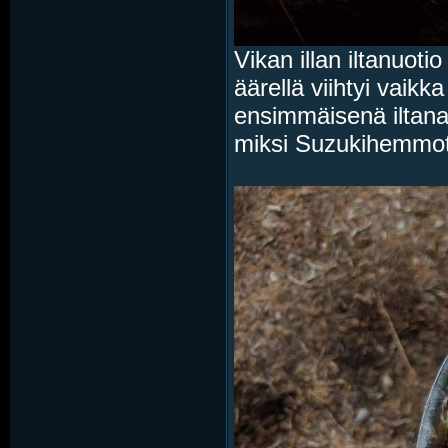
Vikan illan iltanuoti
äärellä viihtyi vaikk
ensimmäisenä iltana 
miksi Suzukihemmot 