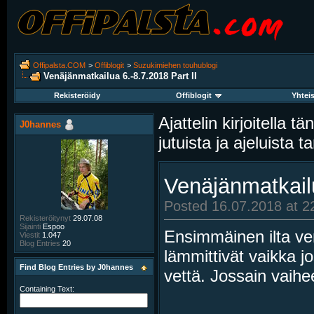
Offipalsta.COM
>
Offiblogit
>
Suzukimiehen touhublogi
Venäjänmatkailua 6.-8.7.2018 Part II
Rekisteröidy
Offiblogit
Yhtei
Ajattelin kirjoitella t
J0hannes
jutuista ja ajeluista ta
Venäjänmatkailu
Posted 16.07.2018 at 2
Rekisteröitynyt
29.07.08
Sijainti
Espoo
Ensimmäinen ilta ven
Viestit
1.047
Blog Entries
20
lämmittivät vaikka 
Find Blog Entries by J0hannes
vettä. Jossain vaih
Containing Text: