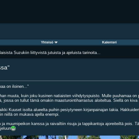
Yhteisö
Kalenteri
aisista Suzukiin liittyvistä jutuista ja ajeluista tarinoita...
ssa"
a on iloinen..."
ihan muuta, kuin joku kusinen natiaisten viihdytyspuisto. Mulle puuhamaa on p
ossa on tullut tämä omakin maasturointiharrastus aloiteltua. Siellä on kiva ajel
ki Kuuset isolta alueelta puihin pesiytyneen kirjanpainajan takia. Hakkuiden jä
uin niillä on mukava ajella enempi.
 ja muumipeikon kanssa ja raivailtiin risuja ja tappikantoja ajoreiteiltä pois
ajeluun