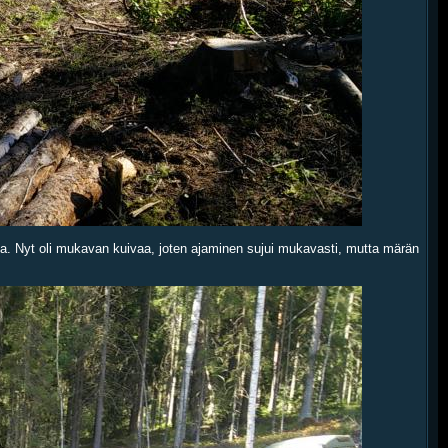
a. Nyt oli mukavan kuivaa, joten ajaminen sujui mukavasti, mutta märän