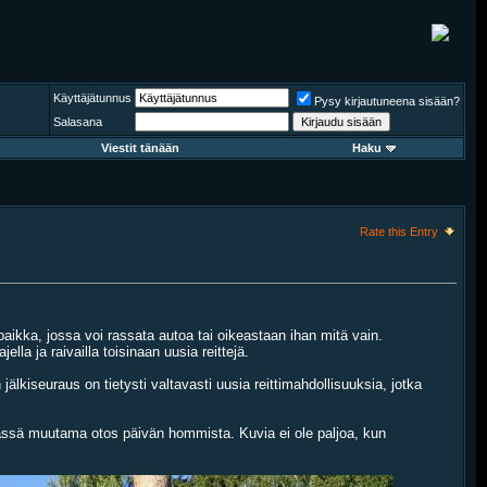
Käyttäjätunnus
Pysy kirjautuneena sisään?
Salasana
Viestit tänään
Haku
Rate this Entry
aikka, jossa voi rassata autoa tai oikeastaan ihan mitä vain.
la ja raivailla toisinaan uusia reittejä.
lkiseuraus on tietysti valtavasti uusia reittimahdollisuuksia, jotka
. Tässä muutama otos päivän hommista. Kuvia ei ole paljoa, kun