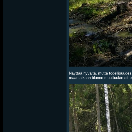
Näyttää hyvältä, mutta todellisuude
maan aikaan tilanne muuttuukin sitt