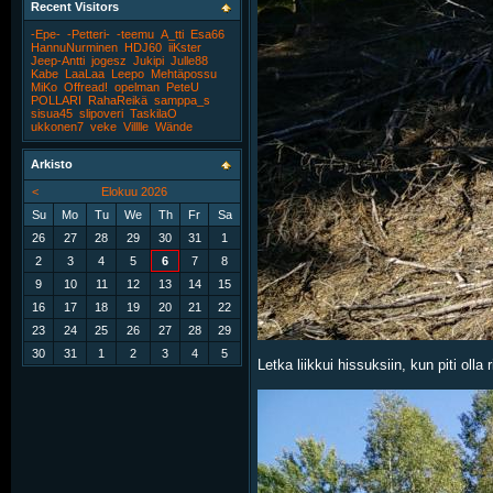
Recent Visitors
-Epe-
-Petteri-
-teemu
A_tti
Esa66
HannuNurminen
HDJ60
iiKster
Jeep-Antti
jogesz
Jukipi
Julle88
Kabe
LaaLaa
Leepo
Mehtäpossu
MiKo
Offread!
opelman
PeteU
POLLARI
RahaReikä
samppa_s
sisua45
slipoveri
TaskilaO
ukkonen7
veke
Villlle
Wände
Arkisto
<
Elokuu 2026
Su
Mo
Tu
We
Th
Fr
Sa
26
27
28
29
30
31
1
2
3
4
5
6
7
8
9
10
11
12
13
14
15
16
17
18
19
20
21
22
23
24
25
26
27
28
29
30
31
1
2
3
4
5
Letka liikkui hissuksiin, kun piti olla 