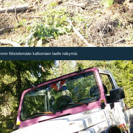
ommin fiilistelemään kalliomäen laelle näkymiä.