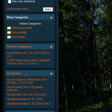
Hae vain otsikoista
Tarkennettu haku
Blog Categories
Global Categories
Maasturiprojektit
Reissublogit
Muut blogit
Recent Comments
SuzukiSafari Vol 2 20.-23.9.2018
by
Lars
FJDC Helatorstain safari Leppojalla
Virossa Osa 1
by
Castrol
Uusimmat
Suzuki Safari IV: fellowship of the
Suzukis 2.-6.10.2019
Suzuki safari Vol. 3: Eeppinen
seikkailu
SuzukiSafari Vol 2 20.-23.9.2018
Venäjänmatkailua 6.-8.7.2018
Venäjänmatkailua 6.-8.7.2018 Part II