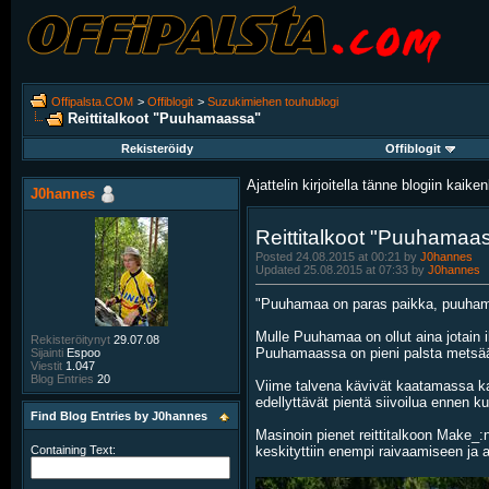
Offipalsta.COM
>
Offiblogit
>
Suzukimiehen touhublogi
Reittitalkoot "Puuhamaassa"
Rekisteröidy
Offiblogit
Ajattelin kirjoitella tänne blogiin kaikenl
J0hannes
Reittitalkoot "Puuhamaa
Posted 24.08.2015 at 00:21 by
J0hannes
Updated 25.08.2015 at 07:33 by
J0hannes
"Puuhamaa on paras paikka, puuhama
Mulle Puuhamaa on ollut aina jotain 
Rekisteröitynyt
29.07.08
Puuhamaassa on pieni palsta metsää, j
Sijainti
Espoo
Viestit
1.047
Blog Entries
20
Viime talvena kävivät kaatamassa kaik
edellyttävät pientä siivoilua ennen k
Find Blog Entries by J0hannes
Masinoin pienet reittitalkoon Make_:n
keskityttiin enempi raivaamiseen ja 
Containing Text: