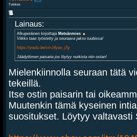
Tulokas
Lainaus:
Alkuperäinen kirjoittaja
Metsänmies
Viikko taas työstetty ja seuraava jakso tuubissa!
https://youtu.be/vmJ4yav_j7g
Jäädyttimen paisaria jos löytyy nurkista niin ostan!
Mielenkiinnolla seuraan tätä vi
tekeillä.
Itse ostin paisarin tai oikeamm
Muutenkin tämä kyseinen intia
suositukset. Löytyy valtavasti