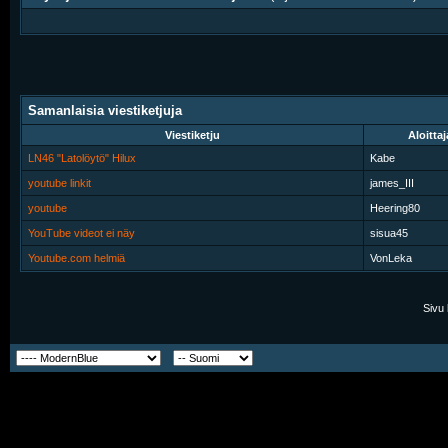
Samanlaisia viestiketjuja
Viestiketju
Aloittaj
LN46 "Latolöytö" Hilux
Kabe
youtube linkit
james_III
youtube
Heering80
YouTube videot ei näy
sisua45
Youtube.com helmiä
VonLeka
Sivu 