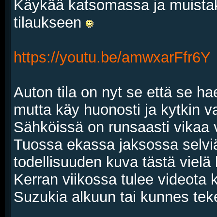
Käykää katsomassa ja muistaka
tilaukseen
https://youtu.be/amwxarFfr6Y
Auton tila on nyt se että se haet
mutta käy huonosti ja kytkin v
Sähköissä on runsaasti vikaa v
Tuossa ekassa jaksossa selviää
todellisuuden kuva tästä vielä 
Kerran viikossa tulee videota 
Suzukia alkuun tai kunnes teke