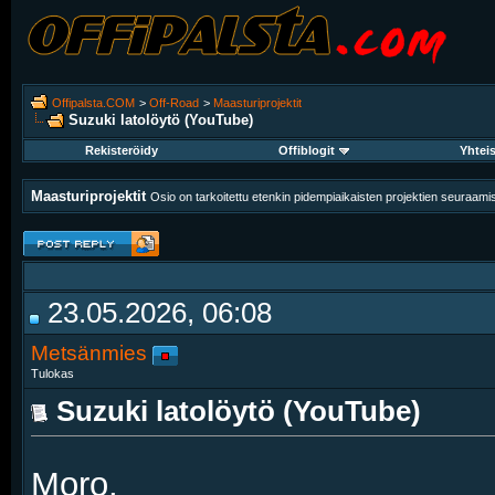
Offipalsta.COM
>
Off-Road
>
Maasturiprojektit
Suzuki latolöytö (YouTube)
Rekisteröidy
Offiblogit
Yhtei
Maasturiprojektit
Osio on tarkoitettu etenkin pidempiaikaisten projektien seuraam
23.05.2026, 06:08
Metsänmies
Tulokas
Suzuki latolöytö (YouTube)
Moro,