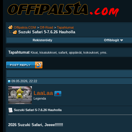
Offipalsta.COM
>
Off-Road
>
Tapahtumat
Suzuki Safari 5-7.6.26 Hauholla
Rekisteröidy
Offiblogit
Tapahtumat
Kisat, kisatulokset, safarit, ajopäivät, kokoukset, yms.
09.05.2026, 22:22
LaaLaa
Legenda
Suzuki Safari 5-7.6.26 Hauholla
2026 Suzuki Safari, Jeeee!!!!!!!