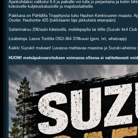
Ajankohdaksi valikotui 6.6 ja paikalle voi tulla jo perjantaina ja kotii
kokoiselle kuljetuskalustolle ja majoituslaitteille.
Paikkana on PäHäMa Tropphyista tuttu Hauhon Kenkivuoren maasto. Ajetta
Osoite: Hauhontie 425 (tukkilaanin läpi pikkutietä eteenpäin)
Safarimaksu 20€/auto käteisellä, mobilepaylla tai tilille (Suzuki 4x4 Club
Lisätietoja: Lasse Tonttila O5O-364 378kuusi (gsm, txt, whatsapp)
Kaikki Suzukit mukaan! Luvassa mahtavaa maastoa ja Suzuki-aiheista
HUOM! metsäpalovaroituksen voimassa ollessa ei valitettavasti voi