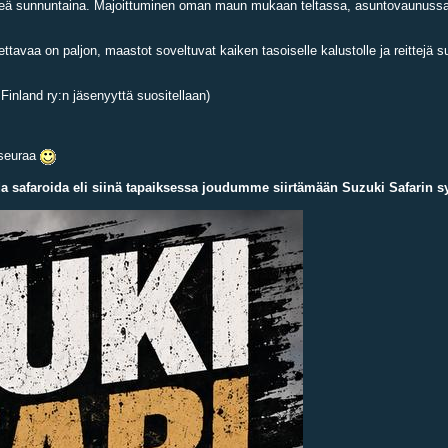
n lähteä sunnuntaina. Majoittuminen oman maun mukaan teltassa, asuntovaunussa 
vaa on paljon, maastot soveltuvat kaiken tasoiselle kalustolle ja reittejä s
 Finland ry:n jäsenyyttä suositellaan)
 seuraa
da safaroida eli siinä tapaiksessa joudumme siirtämään Suzuki Safarin 