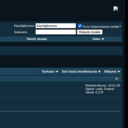
Käyttäjätunnus
Pysy kirjautuneena sisään?
Salasana
Viestit tänään
Haku
Työkalut
Etsi tästä viestiketjusta
Näkymä
#
1
Rekisteröitynyt: 10.01.03
Sijainti: Lahti, Finland.
Viestit: 6.279