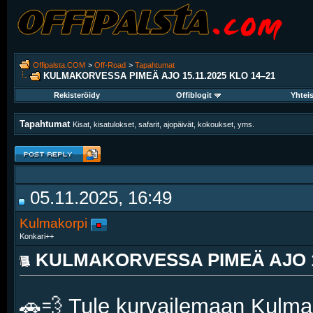
Offipalsta.COM
>
Off-Road
>
Tapahtumat
KULMAKORVESSA PIMEÄ AJO 15.11.2025 KLO 14–21
Rekisteröidy
Offiblogit
Yhtei
Tapahtumat
Kisat, kisatulokset, safarit, ajopäivät, kokoukset, yms.
05.11.2025, 16:49
Kulmakorpi
Konkari++
KULMAKORVESSA PIMEÄ AJO 15
🚗💨 Tule kurvailemaan Kulmak