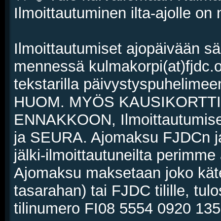
Ilmoittautuminen ilta-ajolle on 
Ilmoittautumiset ajopäivään s
mennessä kulmakorpi(at)fjdc.o
tekstarilla päivystyspuhelime
HUOM. MYÖS KAUSIKORTTI
ENNAKKOON, Ilmoittautumis
ja SEURA. Ajomaksu FJDCn ja E
jälki-ilmoittautuneilta perimme
Ajomaksu maksetaan joko kätei
tasarahan) tai FJDC tilille, tul
tilinumero FI08 5554 0920 135