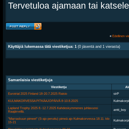
Tervetuloa ajamaan tai katsel
«
Edellinen vie
Käyttäjiä lukemassa tätä viestiketjua: 1
(0 jäsentä and 1 vierasta)
Samanlaisia viestiketjuja
Viestiketju
Al
Eurotrial 2025 Finland 18-20.7.2025 Raisio
sirP
KULMAKORVESSA PITKÄAJOPÄIVÄ 8-10.8.2025
Kulmakorpi
Lapland Trophy 2025 8.-12.7.2025 Kahdeskymmenes juhlavuosi
antti_boy
Raajärvellä.
"Marraskuun pimeet" (S-ajo peruttu) pimeä ajo Kulmakorvessa 18.11. klo
Kulmakorpi
15-21