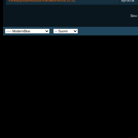
Pimeä(ä)suunnistusta Kulmakorvessa 20.10.
Byrocrat
Sivu 