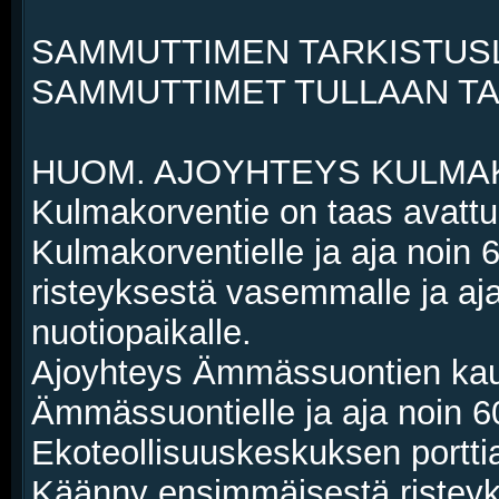
SAMMUTTIMEN TARKISTUSL
SAMMUTTIMET TULLAAN T
HUOM. AJOYHTEYS KULMA
Kulmakorventie on taas avattu 
Kulmakorventielle ja aja noin 
risteyksestä vasemmalle ja aja
nuotiopaikalle.
Ajoyhteys Ämmässuontien kau
Ämmässuontielle ja aja noin 
Ekoteollisuuskeskuksen portti
Käänny ensimmäisestä risteyks