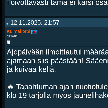
Toivottavasti tämä ei karsi os
12.11.2025, 21:57
Kulmakorpi
Konkari++
Ajopäivään ilmoittautui määr
ajamaan siis päästään! Sääenn
ja kuivaa keliä.
🔥 Tapahtuman ajan nuotiotulet 
klo 19 tarjolla myös jauhelihakei