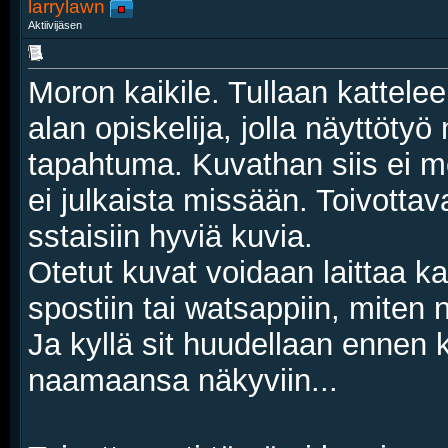
larrylawn
Aktiivijäsen
Moron kaikile. Tullaan kattel
alan opiskelija, jolla näyttöty
tapahtuma. Kuvathan siis ei me
ei julkaista missään. Toivottava
sstaisiin hyviä kuvia.
Otetut kuvat voidaan laittaa kai
spostiin tai watsappiin, miten n
Ja kyllä sit huudellaan ennen 
naamaansa näkyviin...