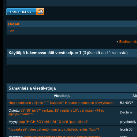
Luokat
uaz
«
Edellinen vie
Käyttäjiä lukemassa tätä viestiketjua: 1
(0 jäsentä and 1 vierasta)
Samanlaisia viestiketjuja
Viestiketju
Alo
Nopeusmittarin vaijeriin "" T-kappale"" Hodarin automaatin päivitykseen
BJ-40/76
Ostettu
35",36" tai 37" renkaat 15" reiällä ja 10", vähintään -44 et
Dectane
japsijako vanteet
Myyty
jeep "HIGH BOY chief 2d " 3 hklö "paku diesel"
psychobilly
"nysäakseli" miten virheetön sen tarvii olla?edit, entäs "hubi"?
lacrits68