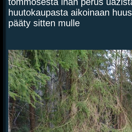
tommosesta ihan perus uazista l
huutokaupasta aikoinaan huusi 
pääty sitten mulle