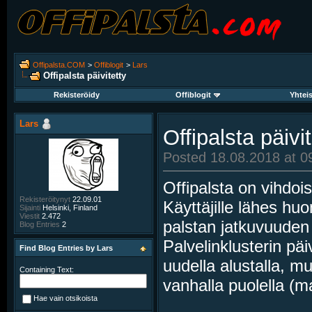
Offipalsta.COM
>
Offiblogit
>
Lars
Offipalsta päivitetty
Rekisteröidy
Offiblogit
Yhtei
Lars
Offipalsta päivit
Posted 18.08.2018 at 0
Offipalsta on vihdo
Rekisteröitynyt
22.09.01
Käyttäjille lähes h
Sijainti
Helsinki, Finland
Viestit
2.472
palstan jatkuvuuden
Blog Entries
2
Palvelinklusterin päi
Find Blog Entries by Lars
uudella alustalla, m
Containing Text:
vanhalla puolella (mai
Hae vain otsikoista