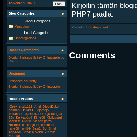
Kirjoitin tämän blogi
Tarkennettu haku
PHP7 päällä.
Blog Categories
Global Categories
Muut blogit
Posted in
‎
Uncategorized
Local Categories
Uncategorized
Recent Comments
Comments
Blogiominaisuus lisätty Offipalstalle
by
Glutton
Uusimmat
Offipalsta päivitetty
Blogiominaisuus lisätty Offipalstalle
Recent Visitors
-Epe-
artsi1212
A_tti
DiscoEsko
hanhan
HeikkiH
Hojomojo
J0hannes
Jarmokalervo
jereee_#5
JJo
Karvapöpö
Kime88
Kipikippari
Machist
Micco
Nissan patrol
Nortmik
offroadjouni
opelman
rane58
ruitti99
Sisu2
SL
Smuli
Tojo4wd
uaz4x4
veka
ViKatila
zuitsisti