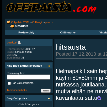
Offipalsta.COM
>
Offiblogit
>
pantze
hitsausta
Rekisteröidy
Offiblogit
Yhtei
pantze
hitsausta
Rekisteröitynyt
28.06.12
Sijainti
joensuu, suomi
Posted 17.12.2013 at 1
Viestit
62
Blog Entries
33
Find Blog Entries by pantze
Helmapalkit sain hepp
Containing Text:
käytin 80x80mm ja 4
nurkassa joutilaana. 
Hae vain otsikoista
mutta eihän ne ruuvi
Tarkennettu haku
kuvanlaatu sattu
Blog Categories
Global Categories