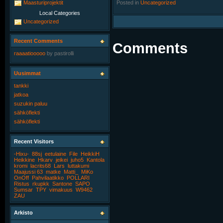
Posted in
‎
Uncategorized
Maasturiprojektit
Local Categories
Uncategorized
Recent Comments
Comments
raaaatiooooo
by
pastirolli
Uusimmat
tankki
jatkoa
suzukin paluu
sähköflekti
sähköflekti
Recent Visitors
-Hixu-
88sj
eetulaine
File
HeikkiH
Heikkine
Hkarv
jeikei
juho5
Kantola
kromi
lacrits68
Lars
luttakumi
Maajussi 63
matke
Matti_
MiKo
OnOff
Pahvilaatikko
POLLARI
Ristus
rkupkk
Santone
SAPO
Sumsar
TPY
vimakuus
W9462
ZAU
Arkisto