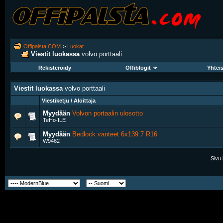
Offipalsta.COM
>
Luokat
Viestit luokassa
volvo porttaali
Rekisteröidy
Offiblogit
Yhtei
Viestit luokassa
volvo porttaali
Viestiketju / Aloittaja
Myydään
Volvon portaalin ulosotto
TeHo-ILE
Myydään
Bedlock vanteet 6x139.7 R16
W9462
Sivu 