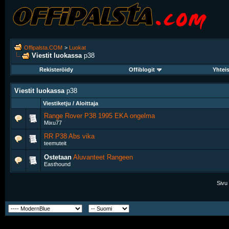
Offipalsta.COM
>
Luokat
Viestit luokassa
p38
Rekisteröidy
Offiblogit
Yhtei
Viestit luokassa
p38
Viestiketju / Aloittaja
Range Rover P38 1995 EKA ongelma
Mixu77
RR P38 Abs vika
teemuteit
Ostetaan
Aluvanteet Rangeen
Easthound
Sivu 