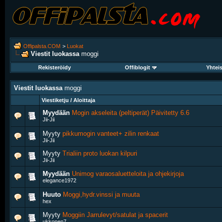
Offipalsta.COM
>
Luokat
Viestit luokassa
moggi
Rekisteröidy
Offiblogit
Yhtei
Viestit luokassa
moggi
Viestiketju / Aloittaja
Myydään
Mogin akseleita (peltiperät) Päivitetty 6.6
Jii-Jii
Myyty
pikkumogin vanteet+ zilin renkaat
Jii-Jii
Myyty
Trialiin proto luokan kilpuri
Jii-Jii
Myydään
Unimog varaosaluetteloita ja ohjekirjoja
elegance1972
Huuto
Moggi,hydr.vinssi ja muuta
hex
Myyty
Moggiin Jarrulevyt/satulat ja spacerit
ukkonen7