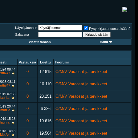
Käyttäjätunnus
Pysy kirjautuneena sisään?
Salasana
Viestit tänään
Haku
iesti
Vastauksia
Luettu
Foorumi
.2024
08:44
0
12.815
O/M/V Varaosat ja tarvikkeet
ertti747
.2023
08:11
0
10.110
O/M/V Varaosat ja tarvikkeet
ertti747
.2019
07:56
0
23.251
O/M/V Varaosat ja tarvikkeet
lauri a.
.2019
20:44
0
6.326
O/M/V Varaosat ja tarvikkeet
mutzio
.2019
15:28
0
19.616
O/M/V Varaosat ja tarvikkeet
lauri a.
.2018
14:13
0
19.504
O/M/V Varaosat ja tarvikkeet
MetAxi