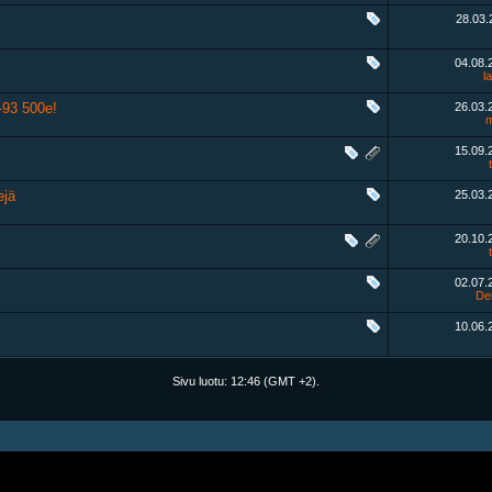
28.03
04.08
l
-93 500e!
26.03
m
15.09
ejä
25.03
20.10
02.07
De
10.06
Sivu luotu:
12:46
(GMT +2).