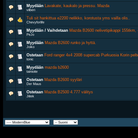
Myydään
Lavakate, kaukalo ja pressu. Mazda
vilberi
Tuli sit hankittua e2200 nelikko, korotusta yms vailla olis..
Chevyforlife
Myydään / Vaihdetaan
Mazda B2600 nelivetipikappi 155tkm, 
PeJo
Myydään
Mazda B2600 runko ja hyttä.
Joiko
Ostetaan
Ford ranger 4x4 2008 supercab Purkuosia Korin pelt
tonic
Myydään
mazda b2600
tainioite
Ostetaan
Mazda B2600 syyläri
Der Maus
Ostetaan
Mazda B2500 4.777 välitys
Jiitek