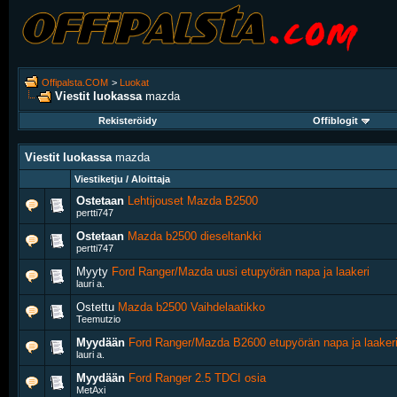
Offipalsta.COM
>
Luokat
Viestit luokassa
mazda
Rekisteröidy
Offiblogit
Viestit luokassa
mazda
Viestiketju / Aloittaja
Ostetaan
Lehtijouset Mazda B2500
pertti747
Ostetaan
Mazda b2500 dieseltankki
pertti747
Myyty
Ford Ranger/Mazda uusi etupyörän napa ja laakeri
lauri a.
Ostettu
Mazda b2500 Vaihdelaatikko
Teemutzio
Myydään
Ford Ranger/Mazda B2600 etupyörän napa ja laaker
lauri a.
Myydään
Ford Ranger 2.5 TDCI osia
MetAxi