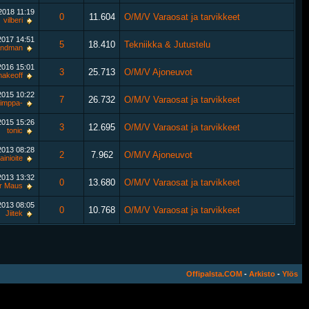
.2018
11:19
0
11.604
O/M/V Varaosat ja tarvikkeet
vilberi
.2017
14:51
5
18.410
Tekniikka & Jutustelu
andman
.2016
15:01
3
25.713
O/M/V Ajoneuvot
akeoff
.2015
10:22
7
26.732
O/M/V Varaosat ja tarvikkeet
timppa-
.2015
15:26
3
12.695
O/M/V Varaosat ja tarvikkeet
tonic
.2013
08:28
2
7.962
O/M/V Ajoneuvot
tainioite
.2013
13:32
0
13.680
O/M/V Varaosat ja tarvikkeet
r Maus
.2013
08:05
0
10.768
O/M/V Varaosat ja tarvikkeet
Jiitek
Offipalsta.COM
-
Arkisto
-
Ylös