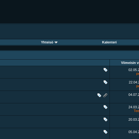
Yhteisö
Kalenteri
Viimeisin v
02.05
p
22.04
p
04.07
24.03
Tee
i
20.03
05.04