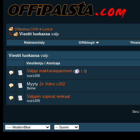
Offipalsta.COM
>
Luokat
Viestit luokassa
valp
Rekisteröidy
Offiblogit
Yhtei
Viestit luokassa
valp
Viestiketju / Aloittaja
Valppi makkaranpaistoon
‎
(
1
2
)
suzs205
Myyty
2x Volvo c202
Beme
Valppiin sopivat renkaat
suzs205
Sivu 