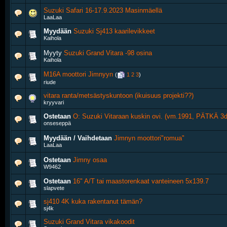
Suzuki Safari 16-17.9.2023 Masinmäellä
LaaLaa
Myydään
Suzuki Sj413 kaarilevikkeet
Kaihola
Myyty
Suzuki Grand Vitara -98 osina
Kaihola
M16A moottori Jimnyyn
‎
(
1
2
3
)
riude
vitara ranta/metsästyskuntoon (ikuisuus projekti??)
kryyvari
Ostetaan
O: Suzuki Vitaraan kuskin ovi. (vm.1991, PÄTKÄ 3d
onseseppä
Myydään / Vaihdetaan
Jimnyn moottori"romua"
LaaLaa
Ostetaan
Jimny osaa
W9462
Ostetaan
16" A/T tai maastorenkaat vanteineen 5x139.7
slapvete
sj410 4K kuka rakentanut tämän?
sj4k
Suzuki Grand Vitara vikakoodit