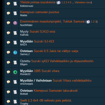
Yleistä jorinaa suzukeista
‎
(
1
2
3
4
5
...
Viimeinen sivu
)
Kekkeruusi
Kierrejousi samurain jousitus
Mattte
Ensimmäinen maasturiprojekti, Tuktuk Samurai
‎
(
1
2
3
)
NorthRider
Myyty
Suzuki SJ413 osia
Kaihola
Myydään
Suzuki SJ-413
M4Z4
Ostetaan
Suzuki 6.5 Jakis tai välitys sarja
SamuLJ
Ostettu
Suzuki sj413 Vaihdelaatikko ja ohjaustehostin
Bågen
Myydään
1995 Suzuki vitara
Ronde22
Myydään / Vaihdetaan
Suzuki Vitara vaihdelaatikko
onseseppä
Ostetaan
Kierrejousi Samurain taka-akseli
Bobtail
Swift 1.3 4x4 -08 neliveto pois pelistä.
Trophy