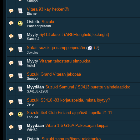
Sumppi
Vitara 93 käy hetken🤔
Bjarne
Ostettu
Suzuki
Panssaripiisami
Myyty
Sj413 akselit (ARB+longfield,lockright)
SamuLJ
Safari suzuki ja campperiperään
‎
(
1
2
)
Jokuko
Myyty
Vitaran tehostettu simpukka
halts|
Suzuki Grand Vitaran jakopää
Sumppi
Myydään
Suzuki Samurai / SJ413 purettu vaihdelaatikko
SJ413JX1988
Suzuki SJ410 -83 korjauspeltiä, mistä löytyy?
Jero
Suzuki 4x4 Club Finland ajopäivä Lopella 21.11
LaaLaa
Myydään
Vitara 1.6 G16A Pakosarjan laippa
W9462
Ostettu
Suzuki samurai/jimny raidetanko