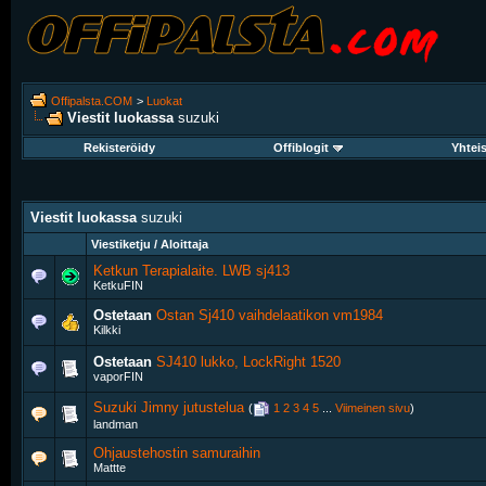
Offipalsta.COM
>
Luokat
Viestit luokassa
suzuki
Rekisteröidy
Offiblogit
Yhtei
Viestit luokassa
suzuki
Viestiketju / Aloittaja
Ketkun Terapialaite. LWB sj413
KetkuFIN
Ostetaan
Ostan Sj410 vaihdelaatikon vm1984
Kilkki
Ostetaan
SJ410 lukko, LockRight 1520
vaporFIN
Suzuki Jimny jutustelua
‎
(
1
2
3
4
5
...
Viimeinen sivu
)
landman
Ohjaustehostin samuraihin
Mattte