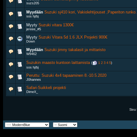
suzs205
Myydään
Suzuki sj410 kori, Vakiolehtijouset ,Paperiton runko.
sos hj/bj
Myyty
Suzuki vitara 1300€
jereee_#5
Myyty
Suzuki Vitara 5d 1.6 JLX Projekti 900€
Down
Myydään
Suzuki jimny takalasit ja mittaristo
W9462
Suzukin maasto kuntoon laittamista
‎
(
1
2
3
4
5
)
sos hj/bj
Peruttu: Suzuki 4x4 tapaaminen 8.-10.5.2020
J0hannes
Safari-Suikkeli projekti
DimeX_
Sivu 