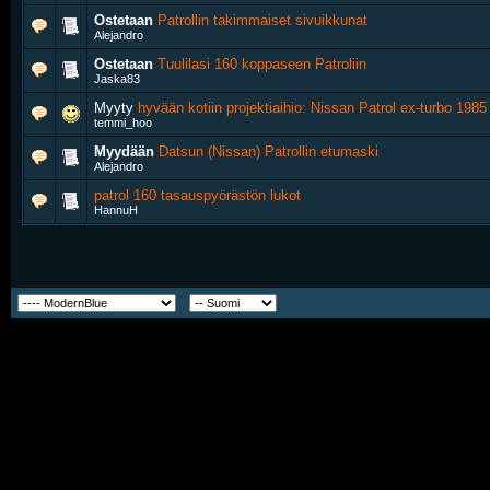
Ostetaan
Patrollin takimmaiset sivuikkunat
Alejandro
Ostetaan
Tuulilasi 160 koppaseen Patroliin
Jaska83
Myyty
hyvään kotiin projektiaihio: Nissan Patrol ex-turbo 1
temmi_hoo
Myydään
Datsun (Nissan) Patrollin etumaski
Alejandro
patrol 160 tasauspyörästön lukot
HannuH