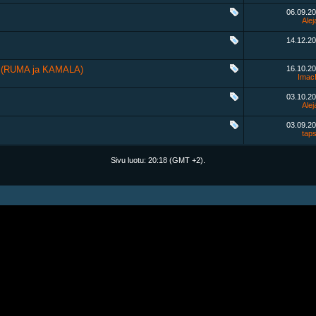
06.09.2
Alej
14.12.2
985 (RUMA ja KAMALA)
16.10.2
Imac
03.10.2
Alej
03.09.2
tap
Sivu luotu:
20:18
(GMT +2).