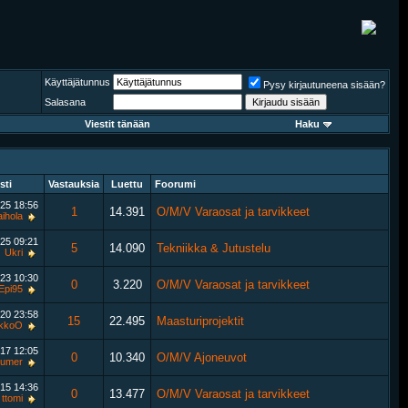
Käyttäjätunnus
Pysy kirjautuneena sisään?
Salasana
Viestit tänään
Haku
sti
Vastauksia
Luettu
Foorumi
025
18:56
1
14.391
O/M/V Varaosat ja tarvikkeet
ihola
025
09:21
5
14.090
Tekniikka & Jutustelu
Ukri
023
10:30
0
3.220
O/M/V Varaosat ja tarvikkeet
Epi95
020
23:58
15
22.495
Maasturiprojektit
kkoO
017
12:05
0
10.340
O/M/V Ajoneuvot
umer
015
14:36
0
13.477
O/M/V Varaosat ja tarvikkeet
ttomi