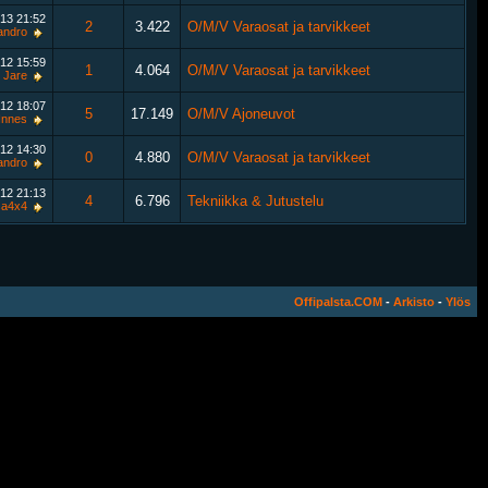
013
21:52
2
3.422
O/M/V Varaosat ja tarvikkeet
andro
012
15:59
1
4.064
O/M/V Varaosat ja tarvikkeet
Jare
012
18:07
5
17.149
O/M/V Ajoneuvot
Innes
012
14:30
0
4.880
O/M/V Varaosat ja tarvikkeet
andro
012
21:13
4
6.796
Tekniikka & Jutustelu
sa4x4
Offipalsta.COM
-
Arkisto
-
Ylös