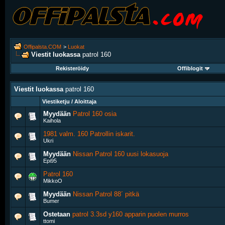
Offipalsta.COM
>
Luokat
Viestit luokassa
patrol 160
Rekisteröidy
Offiblogit
Viestit luokassa
patrol 160
Viestiketju / Aloittaja
Myydään
Patrol 160 osia
Kaihola
1981 valm. 160 Patrollin iskarit.
Ukri
Myydään
Nissan Patrol 160 uusi lokasuoja
Epi95
Patrol 160
MikkoO
Myydään
Nissan Patrol 88´ pitkä
Bumer
Ostetaan
patrol 3.3sd y160 apparin puolen murros
ttomi