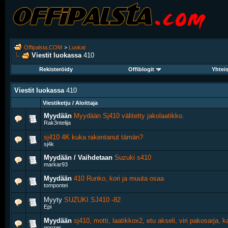
Offipalsta.COM
>
Luokat
Viestit luokassa
410
Rekisteröidy
Offiblogit
Yhtei
Viestit luokassa
410
Viestiketju / Aloittaja
Myydään
Myydään Sj410 välitetty jakolaatikko.
Rak3ntelija
sj410 4K kuka rakentanut tämän?
sj4k
Myydään / Vaihdetaan
Suzuki s410
markar93
Myydään
410 Runko, kori ja muuta osaa
tompontei
Myyty
SUZUKI SJ410 -82
Epi
Myydään
sj410, motti, laatikkox2, etu akseli, viri pakosarja, k
goozer