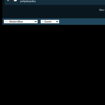
pohjolanpoika
Sivu 