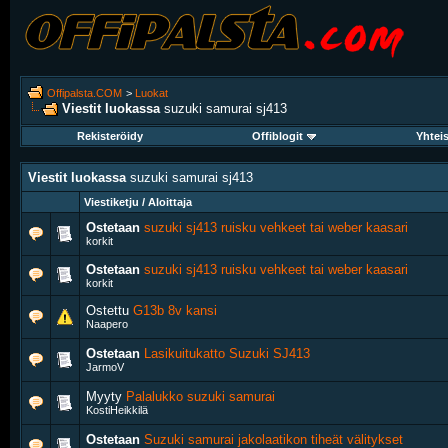
Offipalsta.COM
>
Luokat
Viestit luokassa
suzuki samurai sj413
Rekisteröidy
Offiblogit
Yhtei
Viestit luokassa
suzuki samurai sj413
Viestiketju / Aloittaja
Ostetaan
suzuki sj413 ruisku vehkeet tai weber kaasari
korkit
Ostetaan
suzuki sj413 ruisku vehkeet tai weber kaasari
korkit
Ostettu
G13b 8v kansi
Naapero
Ostetaan
Lasikuitukatto Suzuki SJ413
JarmoV
Myyty
Palalukko suzuki samurai
KostiHeikkilä
Ostetaan
Suzuki samurai jakolaatikon tiheät välitykset