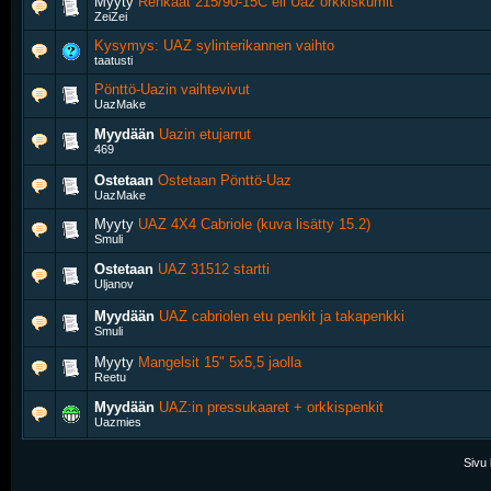
Myyty
Renkaat 215/90-15C eli Uaz orkkiskumit
ZeiZei
Kysymys: UAZ sylinterikannen vaihto
taatusti
Pönttö-Uazin vaihtevivut
UazMake
Myydään
Uazin etujarrut
469
Ostetaan
Ostetaan Pönttö-Uaz
UazMake
Myyty
UAZ 4X4 Cabriole (kuva lisätty 15.2)
Smuli
Ostetaan
UAZ 31512 startti
Uljanov
Myydään
UAZ cabriolen etu penkit ja takapenkki
Smuli
Myyty
Mangelsit 15" 5x5,5 jaolla
Reetu
Myydään
UAZ:in pressukaaret + orkkispenkit
Uazmies
Sivu 