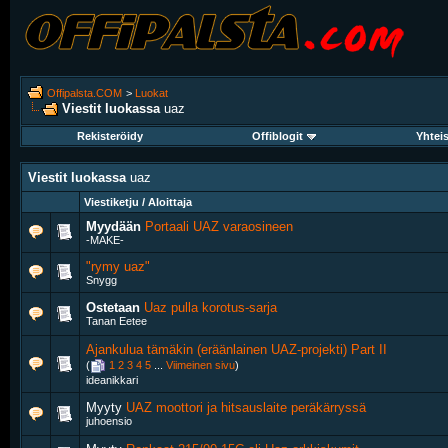
Offipalsta.COM
>
Luokat
Viestit luokassa
uaz
Rekisteröidy
Offiblogit
Yhtei
Viestit luokassa
uaz
Viestiketju / Aloittaja
Myydään
Portaali UAZ varaosineen
-MAKE-
"rymy uaz"
Snygg
Ostetaan
Uaz pulla korotus-sarja
Tanan Eetee
Ajankulua tämäkin (eräänlainen UAZ-projekti) Part II
(
1
2
3
4
5
...
Viimeinen sivu
)
ideanikkari
Myyty
UAZ moottori ja hitsauslaite peräkärryssä
juhoensio