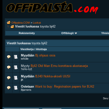
Offipalsta.COM
>
Luokat
Viestit luokassa
toyota bj42
Rekisteröidy
Offiblogit
Yhtei
Viestit luokassa
toyota bj42
Viestiketju / Aloittaja
Myydään
Bj ohjaus osia
tehoile
Myyty
Bj42 Old Man Emu korottava alustasarja
TeHo-ILE
Myydään
BJ40 Nokka-akseli UUSI
jjk
Ostetaan
Want to buy: Registration papers for BJ42
Bjarneris
Sivu 