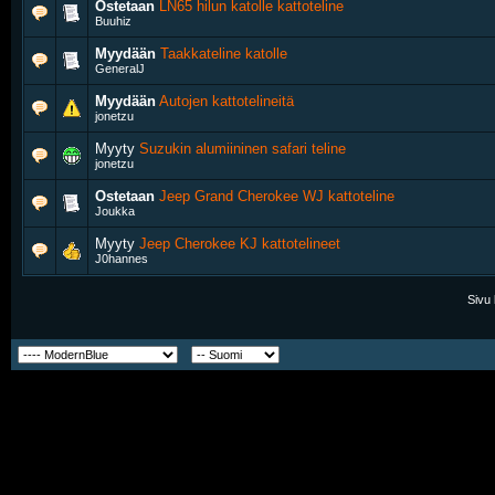
Ostetaan
LN65 hilun katolle kattoteline
Buuhiz
Myydään
Taakkateline katolle
GeneralJ
Myydään
Autojen kattotelineitä
jonetzu
Myyty
Suzukin alumiininen safari teline
jonetzu
Ostetaan
Jeep Grand Cherokee WJ kattoteline
Joukka
Myyty
Jeep Cherokee KJ kattotelineet
J0hannes
Sivu 