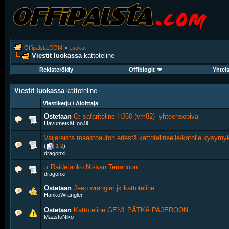
Offipalsta.COM
>
Luokat
Viestit luokassa
kattoteline
Rekisteröidy
Offiblogit
Yhtei
Viestit luokassa
kattoteline
Viestiketju / Aloittaja
Ostetaan
O: safariteline HJ60 (vm82) -yhteensopiva
HavumetsäHooJii
Vaijereista maastoauton edestä kattotelineelle/katolle kysymy
(
1
2
)
dragonxi
π Raidetanko Nissan Terranoon
dragonxi
Ostetaan
Jeep wrangler jk kattoteline
HankoWrangler
Ostetaan
Kattoteline GEN1 PÄTKÄ PAJEROON
MaastoNiko