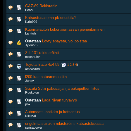
GAZ-69 Rekisteriin
Peoni
Katsastusasema pk-seudulla?
Kalle999
Kuorma-auton kokonaismassan pienentäminen
Lanttola
Ostetaan
Löyty ebaysta, voi poistaa
Jykke76
ZIL-131 rekisteröinti
nelosnuhvi
Toyota hiace 4x4 89
‎
(
1
2
3
4
)
amisladisti
l200 katsastusremonttiin
Juhov
Suzuki SJ:n pakosarjan ja pakoputken liitos
Ruokoton
Ostetaan
Lada Nivan turvavyö
pox
Automaatti laatikko ja katsastus
Nikuzai
ongelmia suzukin rekisteröinti katsastuksessa
suitsapower