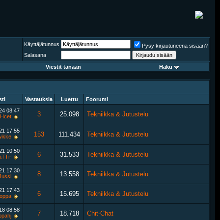
Käyttäjätunnus
Pysy kirjautuneena sisään?
Salasana
Viestit tänään
Haku
sti
Vastauksia
Luettu
Foorumi
024
08:47
3
25.098
Tekniikka & Jutustelu
Hcet
021
17:55
153
111.434
Tekniikka & Jutustelu
wikke
021
10:50
6
31.533
Tekniikka & Jutustelu
aTTi-
021
17:30
8
13.558
Tekniikka & Jutustelu
ussi
021
17:43
6
15.695
Tekniikka & Jutustelu
oppa
018
08:58
7
18.718
Chit-Chat
pahj