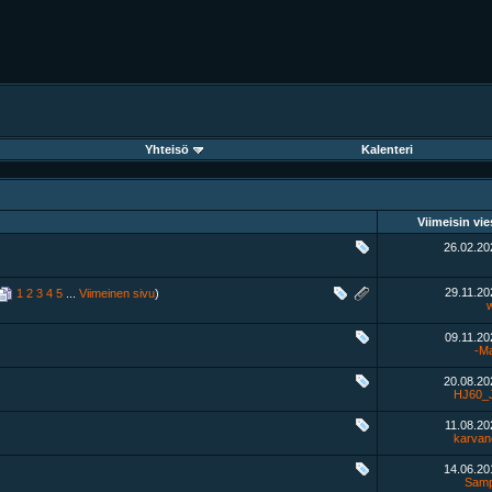
Yhteisö
Kalenteri
Viimeisin vie
26.02.2
29.11.2
1
2
3
4
5
...
Viimeinen sivu
)
09.11.2
-M
20.08.2
HJ60_J
11.08.2
karvan
14.06.2
Samp