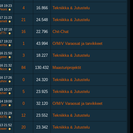
018
19:23
4
16.866
Tekniikka & Jutustelu
Peoni
017
21:23
21
24.548
Tekniikka & Jutustelu
ameli
017
07:18
16
22.796
Chit-Chat
aTTi-
017
19:22
1
43.994
O/M/V Varaosat ja tarvikkeet
ertta
016
21:50
3
18.227
Tekniikka & Jutustelu
geee
016
21:32
84
130.432
Maasturiprojektit
icco
016
17:26
0
24.320
Tekniikka & Jutustelu
uhov
015
10:27
5
23.925
Tekniikka & Jutustelu
isher
014
19:00
0
32.120
O/M/V Varaosat ja tarvikkeet
pox
013
21:29
12
23.552
Tekniikka & Jutustelu
40/76
013
21:52
20
23.342
Tekniikka & Jutustelu
power