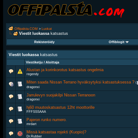
Offipalsta.COM
>
Luokat
Viestit luokassa
katsastus
Rekisteröidy
Offiblogit
Viestit luokassa
katsastus
Viestiketju / Aloittaja
Alustan ja korinkorotus katsastus ongelmia
regendy
Miten saada Nissan Terrano hyväksytyksi katsastuksessa ?
‎
(
dragonxi
Jarrulevyn suojakilpi Nissan Terranoon
dragonxi
hj60 muutoskatsastus 12ht moottorille
FFFSSSAAA
Pajeron runko numero.
mrdart
Missä katsastaa rojekti (Kuopio)?
Dr.Rubber