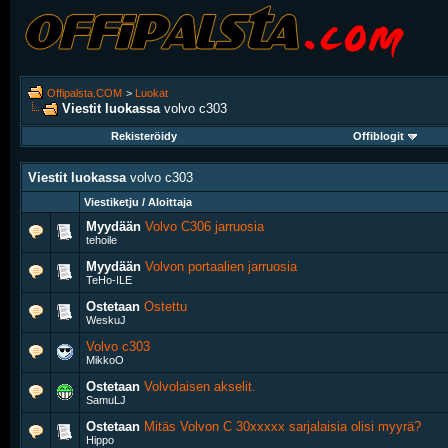
Offipalsta.COM
>
Luokat
Viestit luokassa
volvo c303
Rekisteröidy
Offiblogit
Viestit luokassa
volvo c303
Viestiketju / Aloittaja
Myydään
Volvo C306 jarruosia
tehoile
Myydään
Volvon portaalien jarruosia
TeHo-ILE
Ostetaan
Ostettu
WeskuJ
Volvo c303
MikkoO
Ostetaan
Volvolaisen akselit.
SamuLJ
Ostetaan
Mitäs Volvon C 30xxxxx sarjalaisia olisi myyrä?
Hippo