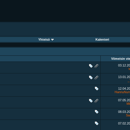
Yhteisö
Kalenteri
Viimeisin vie
03.12.2
t
13.01.2
_
12.04.2
HannuNur
07.05.2
M
08.03.2
Sa
07.02.2