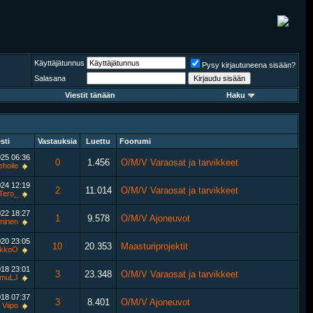
Käyttäjätunnus
Pysy kirjautuneena sisään?
Salasana
Viestit tänään
Haku
sti
Vastauksia
Luettu
Foorumi
025
06:36
0
1.456
O/M/V Varaosat ja tarvikkeet
ehoile
024
12:19
2
11.014
O/M/V Varaosat ja tarvikkeet
Tero_
022
18:27
1
9.578
O/M/V Ajoneuvot
minen
020
23:05
10
20.353
Maasturiprojektit
ikkoO
018
23:01
3
23.348
O/M/V Varaosat ja tarvikkeet
muLJ
018
07:37
3
8.401
O/M/V Ajoneuvot
Viipo