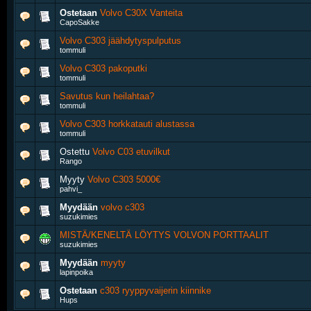
Ostetaan
Volvo C30X Vanteita
CapoSakke
Volvo C303 jäähdytyspulputus
tommuli
Volvo C303 pakoputki
tommuli
Savutus kun heilahtaa?
tommuli
Volvo C303 horkkatauti alustassa
tommuli
Ostettu
Volvo C03 etuvilkut
Rango
Myyty
Volvo C303 5000€
pahvi_
Myydään
volvo c303
suzukimies
MISTÄ/KENELTÄ LÖYTYS VOLVON PORTTAALIT
suzukimies
Myydään
myyty
lapinpoika
Ostetaan
c303 ryyppyvaijerin kiinnike
Hups