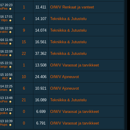
017
20:23
1
11.411
O/M/V Renkaat ja vanteet
ooPee
016
17:01
4
14.107
Tekniikka & Jutustelu
Viipo
016
22:39
9
14.074
Tekniikka & Jutustelu
urakki
016
11:46
15
16.561
Tekniikka & Jutustelu
mmuli
016
22:08
22
37.362
Tekniikka & Jutustelu
ikuzai
015
22:31
1
13.508
O/M/V Varaosat ja tarvikkeet
Rango
015
10:56
10
24.406
O/M/V Ajoneuvot
Ab3
014
22:25
6
10.921
O/M/V Ajoneuvot
imies
013
13:48
21
16.089
Tekniikka & Jutustelu
ooPee
013
14:12
0
6.699
O/M/V Varaosat ja tarvikkeet
npoika
013
10:39
0
6.791
O/M/V Varaosat ja tarvikkeet
Hups