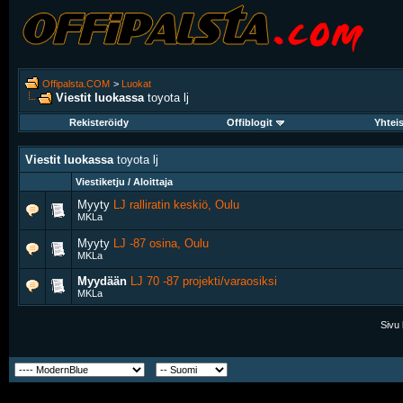
Offipalsta.COM
>
Luokat
Viestit luokassa
toyota lj
Rekisteröidy
Offiblogit
Yhtei
Viestit luokassa
toyota lj
Viestiketju / Aloittaja
Myyty
LJ ralliratin keskiö, Oulu
MKLa
Myyty
LJ -87 osina, Oulu
MKLa
Myydään
LJ 70 -87 projekti/varaosiksi
MKLa
Sivu 