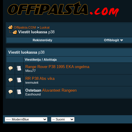
Offipalsta.COM
>
Luokat
Viestit luokassa
p38
Rekisteröidy
Offiblogit
Viestit luokassa
p38
Viestiketju / Aloittaja
Range Rover P38 1995 EKA ongelma
Mixu77
RR P38 Abs vika
teemuteit
Ostetaan
Aluvanteet Rangeen
Easthound