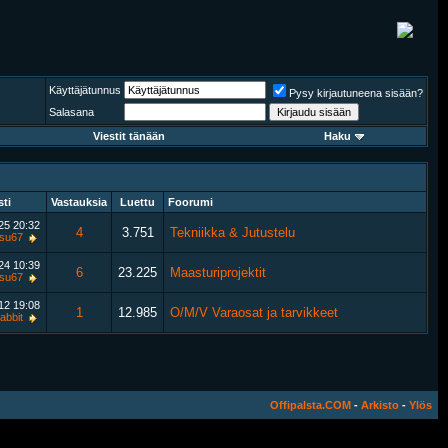
Käyttäjätunnus
Pysy kirjautuneena sisään?
Salasana
Viestit tänään
Haku
sti
Vastauksia
Luettu
Foorumi
025
20:32
4
3.751
Tekniikka & Jutustelu
tsu67
024
10:39
6
23.225
Maasturiprojektit
tsu67
012
19:08
1
12.985
O/M/V Varaosat ja tarvikkeet
abbit
Offipalsta.COM
-
Arkisto
-
Ylös