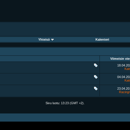
Yhteisö
Kalenteri
Viimeisin vie
18.04.2
Kai
04.04.2
Kai
23.04.2
Racingr
Sivu luotu:
13:23
(GMT +2).