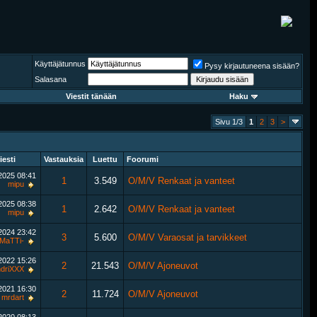
Käyttäjätunnus
Pysy kirjautuneena sisään?
Salasana
Viestit tänään
Haku
Sivu 1/3
1
2
3
>
iesti
Vastauksia
Luettu
Foorumi
.2025
08:41
1
3.549
O/M/V Renkaat ja vanteet
mipu
.2025
08:38
1
2.642
O/M/V Renkaat ja vanteet
mipu
.2024
23:42
3
5.600
O/M/V Varaosat ja tarvikkeet
-MaTTi-
.2022
15:26
2
21.543
O/M/V Ajoneuvot
driXXX
.2021
16:30
2
11.724
O/M/V Ajoneuvot
mrdart