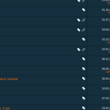
23.10
Te
01.10
P
31.07
03.03
10.12
Je
22.01
O
08.12
09.05
sah
akun renkaat
26.04
10.03
07.03
, 4 kpl.
19.02