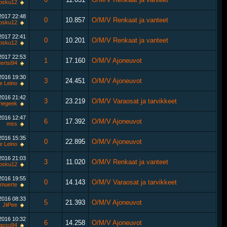
osku12
.2017
22:48
0
10.857
O/M/V Renkaat ja vanteet
osku12
.2017
22:41
0
10.201
O/M/V Renkaat ja vanteet
osku12
.2017
22:53
1
17.160
O/M/V Ajoneuvot
ertsi94
.2016
19:30
3
24.451
O/M/V Ajoneuvot
le Leino
.2016
21:42
3
23.219
O/M/V Varaosat ja tarvikkeet
hegeek
.2016
12:47
6
17.392
O/M/V Ajoneuvot
mss
.2016
15:35
0
22.895
O/M/V Ajoneuvot
le Leino
.2016
21:03
3
11.020
O/M/V Renkaat ja vanteet
osku12
.2016
19:55
0
14.143
O/M/V Varaosat ja tarvikkeet
muerte
.2016
08:33
5
21.393
O/M/V Ajoneuvot
JiiPee
.2016
10:32
6
14.258
O/M/V Ajoneuvot
assu94