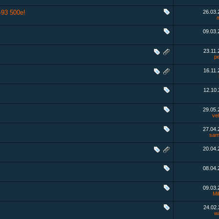
-93 500e!
26.03
09.03
23.11
pe
16.11
12.10
29.05
ve
27.04
sa
20.04
08.04
09.03
Mi
24.02
w