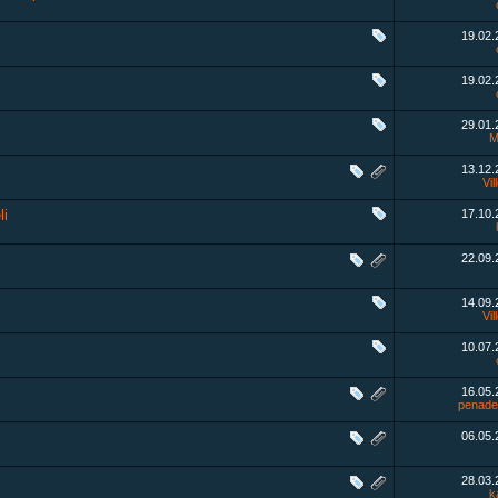
19.02
19.02
29.01
M
13.12
Vil
li
17.10
22.09
14.09
Vil
10.07
16.05
penade
06.05
28.03
k