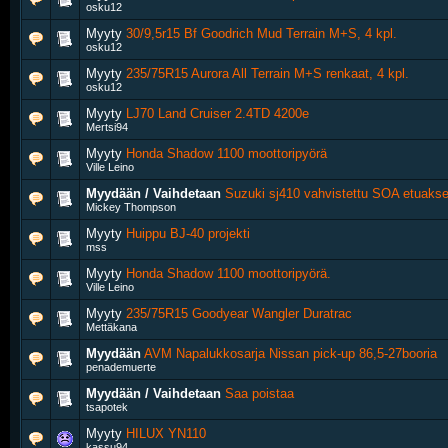
osku12
Myyty
30/9,5r15 Bf Goodrich Mud Terrain M+S, 4 kpl.
osku12
Myyty
235/75R15 Aurora All Terrain M+S renkaat, 4 kpl.
osku12
Myyty
LJ70 Land Cruiser 2.4TD 4200e
Mertsi94
Myyty
Honda Shadow 1100 moottoripyörä
Ville Leino
Myydään / Vaihdetaan
Suzuki sj410 vahvistettu SOA etuakse
Mickey Thompson
Myyty
Huippu BJ-40 projekti
mss
Myyty
Honda Shadow 1100 moottoripyörä.
Ville Leino
Myyty
235/75R15 Goodyear Wangler Duratrac
Mettäkana
Myydään
AVM Napalukkosarja Nissan pick-up 86,5-27booria
penademuerte
Myydään / Vaihdetaan
Saa poistaa
tsapotek
Myyty
HILUX YN110
kassu94