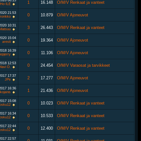
.2020
08:13
1
16.148
O/M/V Renkaat ja vanteet
Ho-ILE
.2020
21:53
0
10.879
O/M/V Ajoneuvot
ronkko
.2020
10:31
3
26.443
O/M/V Renkaat ja vanteet
Matsuu
.2020
15:04
0
19.364
O/M/V Ajoneuvot
aresti
.2018
16:39
0
11.106
O/M/V Ajoneuvot
epjerry
.2018
12:53
0
24.454
O/M/V Varaosat ja tarvikkeet
lavi O.
.2017
17:37
2
17.277
O/M/V Ajoneuvot
JPe
.2017
16:36
1
21.436
O/M/V Ajoneuvot
kojanis
.2017
15:08
0
10.023
O/M/V Renkaat ja vanteet
osku12
.2017
16:34
0
10.533
O/M/V Renkaat ja vanteet
osku12
.2017
22:44
0
12.400
O/M/V Renkaat ja vanteet
osku12
.2017
22:57
0
11.031
O/M/V Renkaat ja vanteet