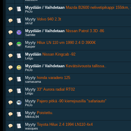
Myydään / Vaihdetaan
Mazda B2600 nelivetipikappi 155tkm, 
PeJo
Myyty
Volvo 940 2.3t
skruf
Myydään / Vaihdetaan
Nissan Patrol 3.3D -86
Samitie
Myyty
Hilux LN 110 vm 1990 2.4 D 3900€
Kasper
Myydään
Nissan Kingcab -92
Letgu
Myydään / Vaihdetaan
Kevätsiivousta tallissa..
PeJo
Myyty
honda varadero 125
samasama
Myyty
33" Aurora radial RT02
Letgu
Myyty
Pajero pitkä -90 kierrejousilla "safariauto"
PeJo
Myyty
Poistettu.
MikkoL94
Myyty
Toyota Hilux 2.4 1994 LN110 4x4
wasques