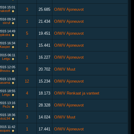
.2016
15:01
3
25.685
O/M/V Ajoneuvot
makeoff
.2016
09:34
1
21.434
O/M/V Ajoneuvot
skruf
.2015
14:49
5
19.451
O/M/V Ajoneuvot
pikoira
.2015
16:34
2
15.441
O/M/V Ajoneuvot
Kasper
.2015
06:11
1
16.227
O/M/V Ajoneuvot
Letgu
.2015
12:05
8
20.702
O/M/V Muut
llihousu
.2015
13:46
12
15.234
O/M/V Ajoneuvot
masama
.2015
18:55
4
18.173
O/M/V Renkaat ja vanteet
Letgu
.2015
13:16
1
28.328
O/M/V Ajoneuvot
PeJo
.2015
18:36
3
14.024
O/M/V Muut
kkoL94
.2015
11:42
1
17.441
O/M/V Ajoneuvot
asques