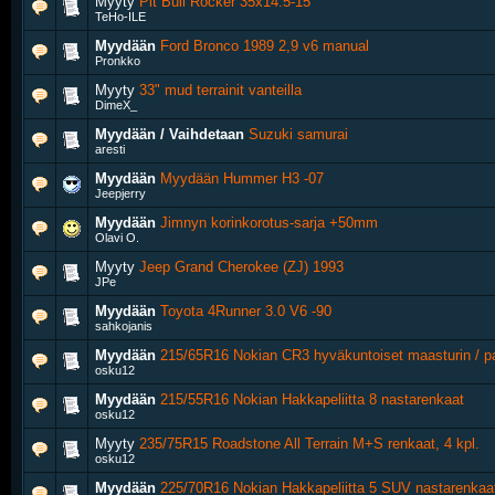
Myyty
Pit Bull Rocker 35x14.5-15
TeHo-ILE
Myydään
Ford Bronco 1989 2,9 v6 manual
Pronkko
Myyty
33" mud terrainit vanteilla
DimeX_
Myydään / Vaihdetaan
Suzuki samurai
aresti
Myydään
Myydään Hummer H3 -07
Jeepjerry
Myydään
Jimnyn korinkorotus-sarja +50mm
Olavi O.
Myyty
Jeep Grand Cherokee (ZJ) 1993
JPe
Myydään
Toyota 4Runner 3.0 V6 -90
sahkojanis
Myydään
215/65R16 Nokian CR3 hyväkuntoiset maasturin / p
osku12
Myydään
215/55R16 Nokian Hakkapeliitta 8 nastarenkaat
osku12
Myyty
235/75R15 Roadstone All Terrain M+S renkaat, 4 kpl.
osku12
Myydään
225/70R16 Nokian Hakkapeliitta 5 SUV nastarenkaat