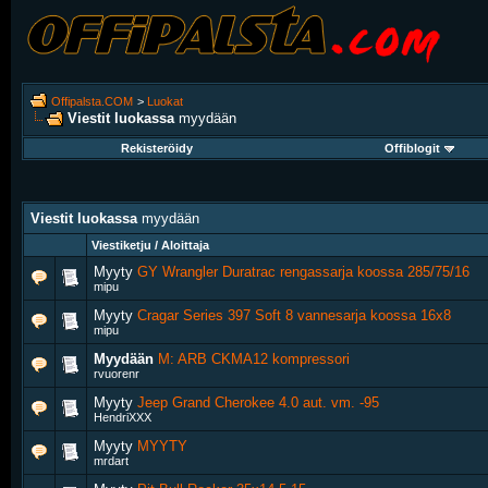
Offipalsta.COM
>
Luokat
Viestit luokassa
myydään
Rekisteröidy
Offiblogit
Viestit luokassa
myydään
Viestiketju / Aloittaja
Myyty
GY Wrangler Duratrac rengassarja koossa 285/75/16
mipu
Myyty
Cragar Series 397 Soft 8 vannesarja koossa 16x8
mipu
Myydään
M: ARB CKMA12 kompressori
rvuorenr
Myyty
Jeep Grand Cherokee 4.0 aut. vm. -95
HendriXXX
Myyty
MYYTY
mrdart