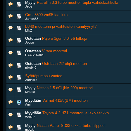
Myyty
Patrollin 3.3 turbo moottori tupla vaihdelaatikolla
Jepe
Gm c3500 vm95 laatikko
James83
BJ40 moottorin ja vaihteiston kumityynyt?
MikZ
Ostetaan
Pajero 1gen 3.0l v6 letkuja
Joopu
Ostetaan
Vitara moottori
HAASKAlahti
Ostetaan
Ostetaan 2l2 ehjä moottori
niko940
Syöttöpumppu vuotaa
Auriol90
Myyty
Nissan 1.5 dCi (NV 200) moottori
MetAxi
Myydään
Valmet 411A (BM) moottori
Ami
Myydään
Toyota 4.2 HZ1 moottori ja jakolaatikko
W9462
Myyty
Nissan Patrol SD33 orkkis turbo hilppeet.
moizio