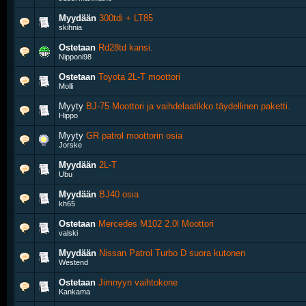
Myydään
300tdi + LT85
skihnia
Ostetaan
Rd28td kansi.
Nipponi98
Ostetaan
Toyota 2L-T moottori
Molli
Myyty
BJ-75 Moottori ja vaihdelaatikko täydellinen paketti.
Hippo
Myyty
GR patrol moottorin osia
Jorske
Myydään
2L-T
Ubu
Myydään
BJ40 osia
kh65
Ostetaan
Mercedes M102 2.0l Moottori
valski
Myydään
Nissan Patrol Turbo D suora kutonen
Westend
Ostetaan
Jimnyyn vaihtokone
Kankama