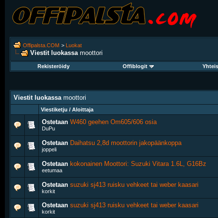
Offipalsta.COM
>
Luokat
Viestit luokassa
moottori
Rekisteröidy
Offiblogit
Yhtei
Viestit luokassa
moottori
Viestiketju / Aloittaja
Ostetaan
W460 geehen Om605/606 osia
DuPu
Ostetaan
Daihatsu 2,8d moottorin jakopäänkoppa
joppeli
Ostetaan
kokonainen Moottori: Suzuki Vitara 1.6L, G16Bz
eetumaa
Ostetaan
suzuki sj413 ruisku vehkeet tai weber kaasari
korkit
Ostetaan
suzuki sj413 ruisku vehkeet tai weber kaasari
korkit