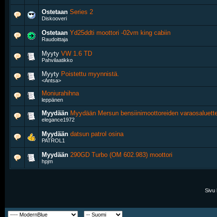
Ostetaan
Series 2
Diskooveri
Ostetaan
Yd25ddti moottori -02vm king cabiin
Raudoittaja
Myyty
VW 1.6 TD
Pahvilaatikko
Myyty
Poistettu myynnistä.
<Antsa>
Moniurahihna
leppänen
Myydään
Myydään Mersun bensiinimoottoreiden varaosaluette
elegance1972
Myydään
datsun patrol osina
PATROL1
Myydään
290GD Turbo (OM 602.983) moottori
hpjm
Sivu 