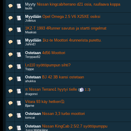
Myyty
Nissan kingcab/terrano d21 osia, ruullaava koppa
lautis
Myydään
Opel Omega 2.5 V6 X25XE osiksi
Jolletus
1KZ-T 1993 4Runner savutus ja startti ongelmat
Maakas
Myydään
1kz-te Moottori 4runnerista purettu.
JaNnE!
Ostetaan
4d56 Moottori
Terppao82
Ln110 syöttöpumpun sihti?
Toppe
Ostetaan
BJ 42 3B kansi ostetaan
ahukka
π Nissan Terrano1 hyytyi tielle
‎
(
1
2
)
dragonxi
Vitara 93 käy hetken🤔
Bjarne
Ostetaan
Nissan 3,3 turbo moottori
tomcat
Ostetaan
Nissan KingCab 2.5/2.7 syöttöpumppu
Jussi Mähkiäine