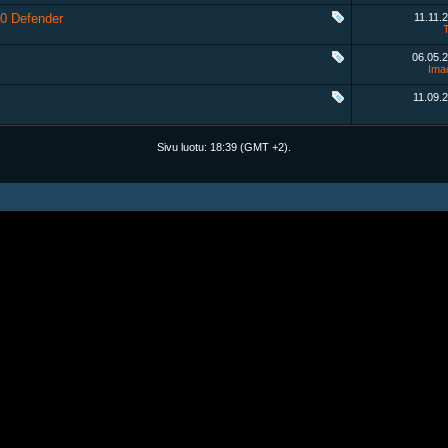
90 Defender
11.11.
06.05.
Ima
11.09.
Sivu luotu:
18:39
(GMT +2).