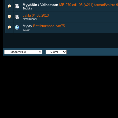
Myydään / Vaihdetaan
MB 270 cdi -03 (w211) farmari/vaihto 
Teukka
Jatila 04.05.2013
NewJuhani
Myyty
Brittihuumoria. vm75.
azizp