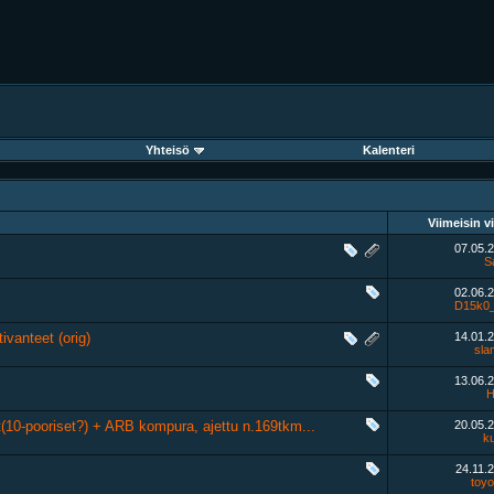
Yhteisö
Kalenteri
Viimeisin vi
07.05.
S
02.06.
D15k0_
ivanteet (orig)
14.01.
sla
13.06.
H
(10-pooriset?) + ARB kompura, ajettu n.169tkm...
20.05.
k
24.11.
toyo