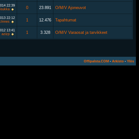
2014
22:39
0
23.891
O/M/V Ajoneuvot
Teukka
2013
22:12
1
12.476
Tapahtumat
cInnes
2012
13:41
1
3.328
O/M/V Varaosat ja tarvikkeet
azizp
Offipalsta.COM
-
Arkisto
-
Ylös