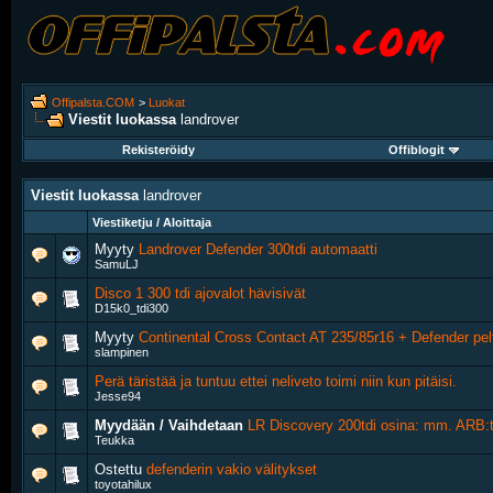
Offipalsta.COM
>
Luokat
Viestit luokassa
landrover
Rekisteröidy
Offiblogit
Viestit luokassa
landrover
Viestiketju / Aloittaja
Myyty
Landrover Defender 300tdi automaatti
SamuLJ
Disco 1 300 tdi ajovalot hävisivät
D15k0_tdi300
Myyty
Continental Cross Contact AT 235/85r16 + Defender pelt
slampinen
Perä täristää ja tuntuu ettei neliveto toimi niin kun pitäisi.
Jesse94
Myydään / Vaihdetaan
LR Discovery 200tdi osina: mm. ARB:t
Teukka
Ostettu
defenderin vakio välitykset
toyotahilux