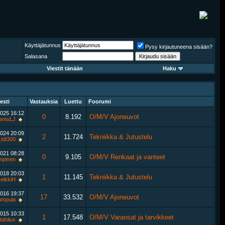
Käyttäjätunnus
Pysy kirjautuneena sisään?
Salasana
Viestit tänään
Haku
esti
Vastauksia
Luettu
Foorumi
2025
16:12
0
8.192
O/M/V Ajoneuvot
amuLJ
2024
20:09
2
11.724
Tekniikka & Jutustelu
tdi300
2021
08:28
0
9.105
O/M/V Renkaat ja vanteet
mpinen
2018
20:03
1
11.145
Tekniikka & Jutustelu
eikkiH
2016
19:37
17
33.532
O/M/V Ajoneuvot
umpula
2015
10:33
1
17.548
O/M/V Varaosat ja tarvikkeet
tahilux