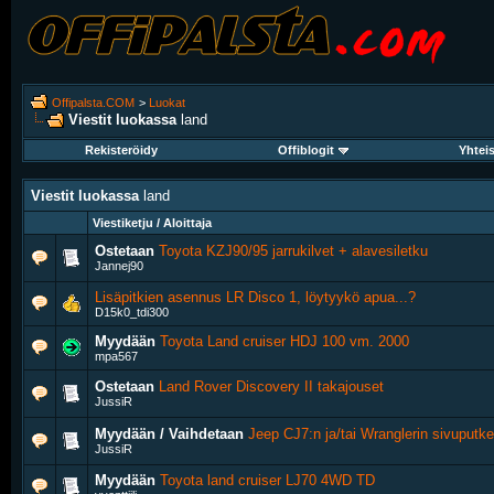
Offipalsta.COM
>
Luokat
Viestit luokassa
land
Rekisteröidy
Offiblogit
Yhtei
Viestit luokassa
land
Viestiketju / Aloittaja
Ostetaan
Toyota KZJ90/95 jarrukilvet + alavesiletku
Jannej90
Lisäpitkien asennus LR Disco 1, löytyykö apua...?
D15k0_tdi300
Myydään
Toyota Land cruiser HDJ 100 vm. 2000
mpa567
Ostetaan
Land Rover Discovery II takajouset
JussiR
Myydään / Vaihdetaan
Jeep CJ7:n ja/tai Wranglerin sivuputke
JussiR
Myydään
Toyota land cruiser LJ70 4WD TD