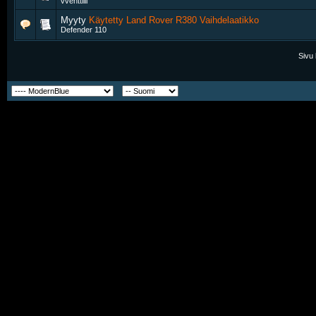
vventtiili
Myyty
Käytetty Land Rover R380 Vaihdelaatikko
Defender 110
Sivu 