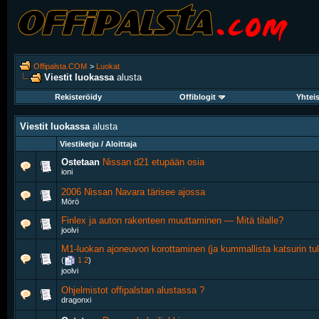
Offipalsta.COM
>
Luokat
Viestit luokassa
alusta
Rekisteröidy
Offiblogit
Yhtei
Viestit luokassa
alusta
Viestiketju / Aloittaja
Ostetaan
Nissan d21 etupään osia
ioni
2006 Nissan Navara tärisee ajossa
Mörö
Finlex ja auton rakenteen muuttaminen — Mitä tilalle?
joolvi
M1-luokan ajoneuvon korottaminen (ja kummallista katsurin tulk
(
1
2
)
joolvi
Ohjelmistot offipalstan alustassa ?
dragonxi