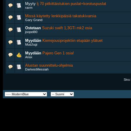
Myyty
lj 70 pitkittäistukien puslat+korotuspuslat
ravm
Missä käytetty lenkkipäisiä takatukivarsia
Gary Grand
Ostetaan
Suzuki swift 1,3GTi mk2 osia
joopeli90
Myydään
Kierrejousiprojektiin etupään ylätuet
MudJugi
Myydään
Pajero Gen 1 osia!
Anax
Alustan suunnittelu-ohjelmia
DarkestMessiah
Sivu 