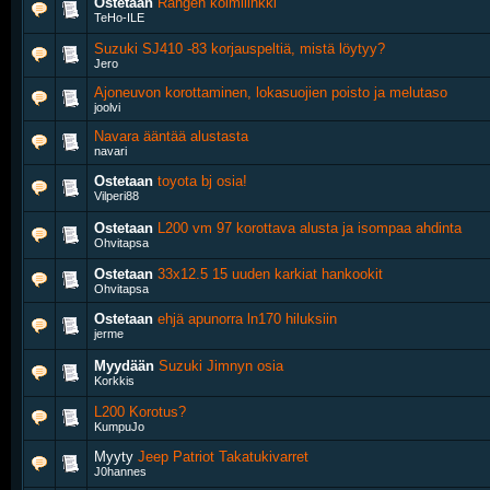
Ostetaan
Rangen kolmilinkki
TeHo-ILE
Suzuki SJ410 -83 korjauspeltiä, mistä löytyy?
Jero
Ajoneuvon korottaminen, lokasuojien poisto ja melutaso
joolvi
Navara ääntää alustasta
navari
Ostetaan
toyota bj osia!
Vilperi88
Ostetaan
L200 vm 97 korottava alusta ja isompaa ahdinta
Ohvitapsa
Ostetaan
33x12.5 15 uuden karkiat hankookit
Ohvitapsa
Ostetaan
ehjä apunorra ln170 hiluksiin
jerme
Myydään
Suzuki Jimnyn osia
Korkkis
L200 Korotus?
KumpuJo
Myyty
Jeep Patriot Takatukivarret
J0hannes