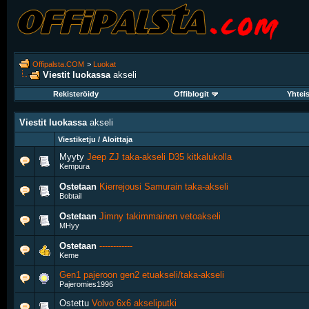
Offipalsta.COM
>
Luokat
Viestit luokassa
akseli
Rekisteröidy
Offiblogit
Yhtei
Viestit luokassa
akseli
Viestiketju / Aloittaja
Myyty
Jeep ZJ taka-akseli D35 kitkalukolla
Kempura
Ostetaan
Kierrejousi Samurain taka-akseli
Bobtail
Ostetaan
Jimny takimmainen vetoakseli
MHyy
Ostetaan
------------
Keme
Gen1 pajeroon gen2 etuakseli/taka-akseli
Pajeromies1996
Ostettu
Volvo 6x6 akseliputki