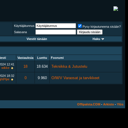
Käyttäjätunnus
Pysy kirjautuneena sisään?
Salasana
Viestit tänään
Haku
iesti
Vastauksia
Luettu
Foorumi
.2024
12:41
18
18.634
Tekniikka & Jutustelu
wikke
.2024
18:32
0
9.960
O/M/V Varaosat ja tarvikkeet
ghtPipe
Offipalsta.COM
-
Arkisto
-
Ylös