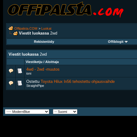
Offipalsta.COM
>
Luokat
Viestit luokassa
2wd
Rekisteröidy
Offiblogit
Viestit luokassa
2wd
Viestiketju / Aloittaja
4wd - 2wd -muutos
ioni
Ostettu
Toyota Hilux ln56 tehostettu ohjausvaihde
StraightPipe