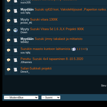
suzs205
Myydään
Suzuki sj410 kori, Vakiolehtijouset ,Paperiton runko.
sos hj/bj
Myyty
Suzuki vitara 1300€
jereee_#5
Myyty
Suzuki Vitara 5d 1.6 JLX Projekti 900€
Down
Myydään
Suzuki jimny takalasit ja mittaristo
W9462
Suzukin maasto kuntoon laittamista
‎
(
1
2
3
4
5
)
sos hj/bj
Peruttu: Suzuki 4x4 tapaaminen 8.-10.5.2020
J0hannes
Safari-Suikkeli projekti
DimeX_
Sivu 