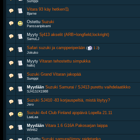
Sumppi
Vitara 93 käy hetken🤔
Bjarne
Ostettu
Suzuki
Panssaripiisami
Myyty
Sj413 akselit (ARB+longfield,lockright)
SamuLJ
Safari suzuki ja campperiperään
‎
(
1
2
)
Jokuko
Myyty
Vitaran tehostettu simpukka
halts|
Suzuki Grand Vitaran jakopää
Sumppi
Myydään
Suzuki Samurai / SJ413 purettu vaihdelaatikko
SJ413JX1988
Suzuki SJ410 -83 korjauspeltiä, mistä löytyy?
Jero
Suzuki 4x4 Club Finland ajopäivä Lopella 21.11
LaaLaa
Myydään
Vitara 1.6 G16A Pakosarjan laippa
W9462
Ostettu
Suzuki samurai/jimny raidetanko