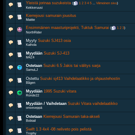
Yleistä jorinaa suzukeista
‎
(
1
2
3
4
5
...
Viimeinen sivu
)
Kekkeruusi
Kierrejousi samurain jousitus
Mattte
Ensimmäinen maasturiprojekti, Tuktuk Samurai
‎
(
1
2
3
)
NorthRider
Myyty
Suzuki SJ413 osia
Kaihola
Myydään
Suzuki SJ-413
M4Z4
Ostetaan
Suzuki 6.5 Jakis tai välitys sarja
SamuLJ
Ostettu
Suzuki sj413 Vaihdelaatikko ja ohjaustehostin
Bågen
Myydään
1995 Suzuki vitara
Ronde22
Myydään / Vaihdetaan
Suzuki Vitara vaihdelaatikko
onseseppä
Ostetaan
Kierrejousi Samurain taka-akseli
Bobtail
Swift 1.3 4x4 -08 neliveto pois pelistä.
Trophy