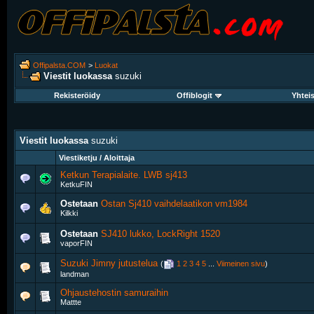
Offipalsta.COM
>
Luokat
Viestit luokassa
suzuki
Rekisteröidy
Offiblogit
Yhtei
Viestit luokassa
suzuki
Viestiketju / Aloittaja
Ketkun Terapialaite. LWB sj413
KetkuFIN
Ostetaan
Ostan Sj410 vaihdelaatikon vm1984
Kilkki
Ostetaan
SJ410 lukko, LockRight 1520
vaporFIN
Suzuki Jimny jutustelua
‎
(
1
2
3
4
5
...
Viimeinen sivu
)
landman
Ohjaustehostin samuraihin
Mattte