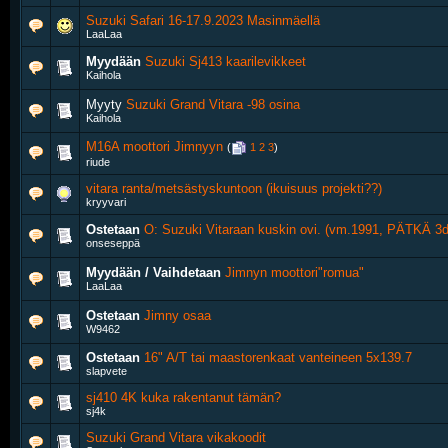
Suzuki Safari 16-17.9.2023 Masinmäellä
LaaLaa
Myydään
Suzuki Sj413 kaarilevikkeet
Kaihola
Myyty
Suzuki Grand Vitara -98 osina
Kaihola
M16A moottori Jimnyyn
‎
(
1
2
3
)
riude
vitara ranta/metsästyskuntoon (ikuisuus projekti??)
kryyvari
Ostetaan
O: Suzuki Vitaraan kuskin ovi. (vm.1991, PÄTKÄ 3d
onseseppä
Myydään / Vaihdetaan
Jimnyn moottori"romua"
LaaLaa
Ostetaan
Jimny osaa
W9462
Ostetaan
16" A/T tai maastorenkaat vanteineen 5x139.7
slapvete
sj410 4K kuka rakentanut tämän?
sj4k
Suzuki Grand Vitara vikakoodit