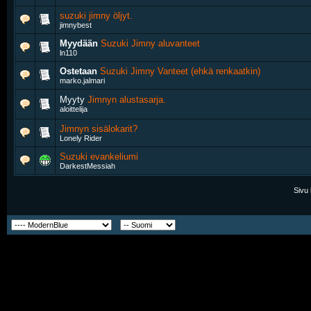
suzuki jimny öljyt.
jimnybest
Myydään
Suzuki Jimny aluvanteet
ln110
Ostetaan
Suzuki Jimny Vanteet (ehkä renkaatkin)
marko.jalmari
Myyty
Jimnyn alustasarja.
aloittelija
Jimnyn sisälokarit?
Lonely Rider
Suzuki evankeliumi
DarkestMessiah
Sivu 