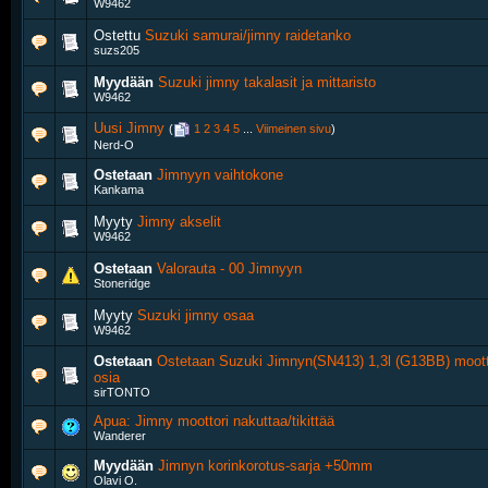
W9462
Ostettu
Suzuki samurai/jimny raidetanko
suzs205
Myydään
Suzuki jimny takalasit ja mittaristo
W9462
Uusi Jimny
‎
(
1
2
3
4
5
...
Viimeinen sivu
)
Nerd-O
Ostetaan
Jimnyyn vaihtokone
Kankama
Myyty
Jimny akselit
W9462
Ostetaan
Valorauta - 00 Jimnyyn
Stoneridge
Myyty
Suzuki jimny osaa
W9462
Ostetaan
Ostetaan Suzuki Jimnyn(SN413) 1,3l (G13BB) moott
osia
sirTONTO
Apua: Jimny moottori nakuttaa/tikittää
Wanderer
Myydään
Jimnyn korinkorotus-sarja +50mm
Olavi O.