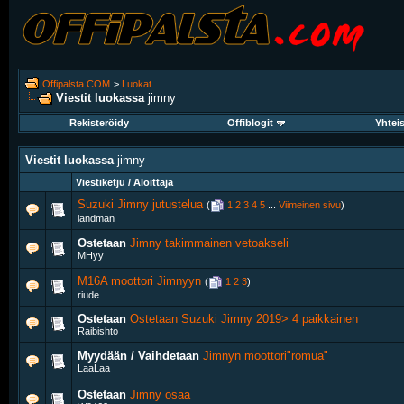
Offipalsta.COM
>
Luokat
Viestit luokassa
jimny
Rekisteröidy
Offiblogit
Yhtei
Viestit luokassa
jimny
Viestiketju / Aloittaja
Suzuki Jimny jutustelua
‎
(
1
2
3
4
5
...
Viimeinen sivu
)
landman
Ostetaan
Jimny takimmainen vetoakseli
MHyy
M16A moottori Jimnyyn
‎
(
1
2
3
)
riude
Ostetaan
Ostetaan Suzuki Jimny 2019> 4 paikkainen
Raibishto
Myydään / Vaihdetaan
Jimnyn moottori"romua"
LaaLaa
Ostetaan
Jimny osaa