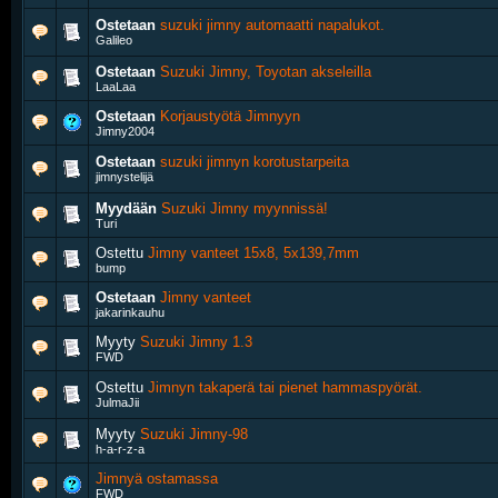
Ostetaan
suzuki jimny automaatti napalukot.
Galileo
Ostetaan
Suzuki Jimny, Toyotan akseleilla
LaaLaa
Ostetaan
Korjaustyötä Jimnyyn
Jimny2004
Ostetaan
suzuki jimnyn korotustarpeita
jimnystelijä
Myydään
Suzuki Jimny myynnissä!
Turi
Ostettu
Jimny vanteet 15x8, 5x139,7mm
bump
Ostetaan
Jimny vanteet
jakarinkauhu
Myyty
Suzuki Jimny 1.3
FWD
Ostettu
Jimnyn takaperä tai pienet hammaspyörät.
JulmaJii
Myyty
Suzuki Jimny-98
h-a-r-z-a
Jimnyä ostamassa
FWD