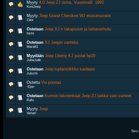
Myyty
4.0 Jeep ZJ osina. Vuosimalli: 1993.
KoniJeep
Myyty
Jeep Grand Cherokee WJ etusumuvalot
Clint
Ostetaan
Jeep XJ:n takajouset ja lattiaverhoilu
hirmi
Ostetaan
XJ Jeepin vanteita
Mara81
Myydään
Jeep Liberty KJ puslat hp20
JubaJulle
Ostetaan
Jeep tuplaristikkko kardaani
Juischi
Ostettu
Voi poistaa
-Epe-
Ostetaan
Kunnon talvirenkaat Jeep ZJ taikka vain vanteet
Rafu
Myyty
Jeep
Vanari
Sivu 