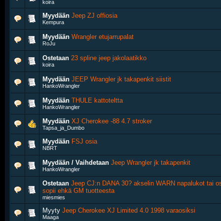
koira
Myydään
Jeep ZJ offiosia
Kempura
Myydään
Wrangler etujarrupalat
RoJu
Ostetaan
23 spline jeep jakolaatikko
koira
Myydään
JEEP Wrangler jk takapenkit siistit
HankoWrangler
Myydään
THULE kattoteltta
HankoWrangler
Myydään
XJ Cherokee -88 4.7 stroker
Tapsa_ja_Dumbo
Myydään
FSJ osia
NBRT
Myydään / Vaihdetaan
Jeep Wrangler jk takapenkit
HankoWrangler
Ostetaan
Jeep CJ:n DANA 30? akselin WARN napalukot tai o
sopii ehkä GM tuotteesta
miesmies
Myyty
Jeep Cherokee XJ Limited 4.0 1998 varaosiksi
Maaga