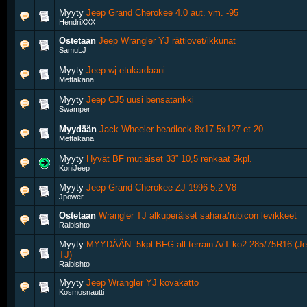
Myyty
Jeep Grand Cherokee 4.0 aut. vm. -95
HendriXXX
Ostetaan
Jeep Wrangler YJ rättiovet/ikkunat
SamuLJ
Myyty
Jeep wj etukardaani
Mettäkana
Myyty
Jeep CJ5 uusi bensatankki
Swamper
Myydään
Jack Wheeler beadlock 8x17 5x127 et-20
Mettäkana
Myyty
Hyvät BF mutiaiset 33” 10,5 renkaat 5kpl.
KoniJeep
Myyty
Jeep Grand Cherokee ZJ 1996 5.2 V8
Jpower
Ostetaan
Wrangler TJ alkuperäiset sahara/rubicon levikkeet
Raibishto
Myyty
MYYDÄÄN: 5kpl BFG all terrain A/T ko2 285/75R16 (J
TJ)
Raibishto
Myyty
Jeep Wrangler YJ kovakatto
Kosmosnautti