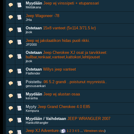
Myydään
Jeep wj vinssipeti + etupanssari
Mettäkana
Jeep Wagoneer -78
JHa
Ostetaan
15x8 vanteet (5x114.3/71.5 kr)
jisok
Jeep wj jakolaatikon hidas puoli rikki.
JP2000
Ostetaan
Jeep Cherokee XJ osat ja tarvikkeet:
bullbar,renkaat,vanteet,kattokori,lehtijouset
jisok
Ostetaan
Willys jeep vanteet
Flatfender
Poistettu
-96 5.2 grandi ..poistunut myynnistä..
gessusankari
Myydään
Jeep wj alustan osaa
keranha
Myyty
Jeep Grand Cherokee 4.0 E85
Kempura
Myydään / Vaihdetaan
JEEP WRANGLER 2007
HankoWrangler
Jeep XJ Adventure
‎
(
1
2
3
4
5
...
Viimeinen sivu
)