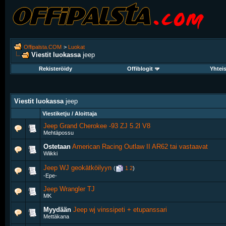
Offipalsta.COM
>
Luokat
Viestit luokassa
jeep
Rekisteröidy
Offiblogit
Yhtei
Viestit luokassa
jeep
Viestiketju / Aloittaja
Jeep Grand Cherokee -93 ZJ 5.2l V8
Mehtäpossu
Ostetaan
American Racing Outlaw II AR62 tai vastaavat
Wiikki
Jeep WJ geokätköilyyn
‎
(
1
2
)
-Epe-
Jeep Wrangler TJ
MK
Myydään
Jeep wj vinssipeti + etupanssari
Mettäkana