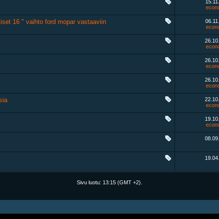
15.11
econo
iset 16 " vaihto ford mopar vastaaviin
06.11
econo
26.10
econo
26.10
econo
26.10
econo
sia
22.10
econo
19.10
econo
08.09
19.04
Sivu luotu:
13:15
(GMT +2).