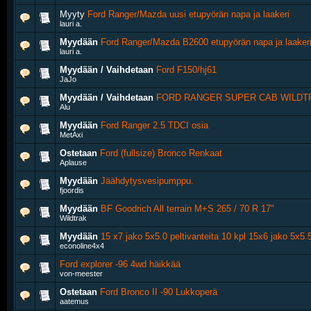
Myyty
Ford Ranger/Mazda uusi etupyörän napa ja laakeri
lauri a.
Myydään
Ford Ranger/Mazda B2600 etupyörän napa ja laaker
lauri a.
Myydään / Vaihdetaan
Ford F150/hj61
JaJo
Myydään / Vaihdetaan
FORD RANGER SUPER CAB WILDTRA
Alu
Myydään
Ford Ranger 2.5 TDCI osia
MetAxi
Ostetaan
Ford (fullsize) Bronco Renkaat
Aplause
Myydään
Jäähdytysvesipumppu.
fjoordis
Myydään
BF Goodrich All terrain M+S 265 / 70 R 17"
Wildtrak
Myydään
15 x7 jako 5x5.0 peltivanteita 10 kpl 15x6 jako 5x5.5
econoline4x4
Ford explorer -96 4wd häikkää
von-meester
Ostetaan
Ford Bronco II -90 Lukkoperä
aatemus