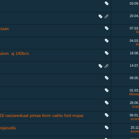
03.09
20.04
staan
07.03
R
04.03
R
utom. aj 140tkm.
18.08
14.07
08.05
01.03
Musta
28.06
Gar
5 16 nastarenkaat pintaa 6mm vaihto ford mopar
06.01
econo
ijärvellä
25.1
econo