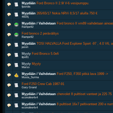
Myydään
Ford Bronco II 2.9l V-6 vesipumppu.
fjoordis
Myydään
265/65/17 Nokia NRVi 8,5/17 aluilla 750 €
460Xj
Myydään / Vaihdetaan
Ford bronco II vm89 vaihdetaan ainoa
Rampe92
Ford bronco 2 perävälitys
Rampe92
Myydään
TOSI HALVALLA Ford Explorer Sport -97 , 4.0 V6, a
jason
Myyty
Ford Bronco 5.0efi
ilpo81
Myyty
Myyty
Marso
Myydään / Vaihdetaan
Ford F250, F350 pitkä lava 1999 ->
Musta_Surma
Ford F250 Crew Cab 1987-91
Gary Grand
Myydään / Vaihdetaan
chervolet 8 pulttiset vanteet ja 225 7
econoline4x4
Myydään / Vaihdetaan
8 pulttiset 16x7 peltivanteet 200 e nurm
econoline4x4