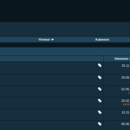
Yhteisö
Kalenteri
Viimeisin v
25.11
29.09
02.05
p
26.02
jumba
10.11
06.06