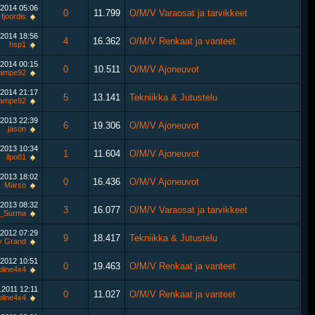
.2014
05:06
0
11.799
O/M/V Varaosat ja tarvikkeet
fjoordis
.2014
18:56
4
16.362
O/M/V Renkaat ja vanteet
hsp1
.2014
00:15
0
10.511
O/M/V Ajoneuvot
ampe92
.2014
21:17
5
13.141
Tekniikka & Jutustelu
ampe92
.2013
22:39
6
19.306
O/M/V Ajoneuvot
jason
.2013
10:34
1
11.604
O/M/V Ajoneuvot
ilpo81
.2013
18:02
0
16.436
O/M/V Ajoneuvot
Marso
.2013
08:32
3
16.077
O/M/V Varaosat ja tarvikkeet
_Surma
.2012
07:29
9
18.417
Tekniikka & Jutustelu
y Grand
.2012
10:51
0
19.463
O/M/V Renkaat ja vanteet
line4x4
1.2011
12:11
0
11.027
O/M/V Renkaat ja vanteet
line4x4