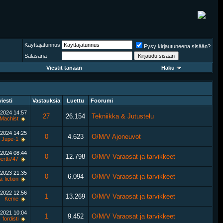
Käyttäjätunnus
Pysy kirjautuneena sisään?
Salasana
Viestit tänään
Haku
iesti
Vastauksia
Luettu
Foorumi
.2024
14:57
27
26.154
Tekniikka & Jutustelu
Machist
.2024
14:25
0
4.623
O/M/V Ajoneuvot
Jupe-1
.2024
08:44
0
12.798
O/M/V Varaosat ja tarvikkeet
ertti747
.2023
21:35
0
6.094
O/M/V Varaosat ja tarvikkeet
-fiction
.2022
12:56
1
13.269
O/M/V Varaosat ja tarvikkeet
Keme
.2021
10:04
1
9.452
O/M/V Varaosat ja tarvikkeet
fordisti