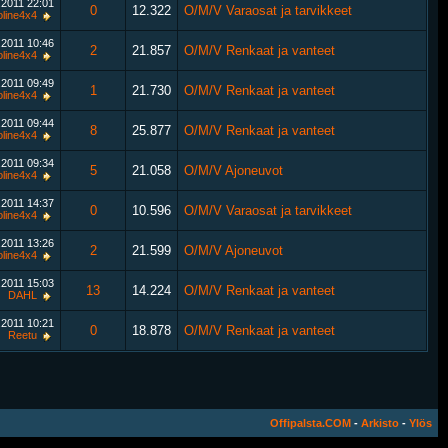
.2011
22:01
0
12.322
O/M/V Varaosat ja tarvikkeet
line4x4
.2011
10:46
2
21.857
O/M/V Renkaat ja vanteet
line4x4
.2011
09:49
1
21.730
O/M/V Renkaat ja vanteet
line4x4
.2011
09:44
8
25.877
O/M/V Renkaat ja vanteet
line4x4
.2011
09:34
5
21.058
O/M/V Ajoneuvot
line4x4
.2011
14:37
0
10.596
O/M/V Varaosat ja tarvikkeet
line4x4
.2011
13:26
2
21.599
O/M/V Ajoneuvot
line4x4
.2011
15:03
13
14.224
O/M/V Renkaat ja vanteet
DAHL
.2011
10:21
0
18.878
O/M/V Renkaat ja vanteet
Reetu
Offipalsta.COM
-
Arkisto
-
Ylös