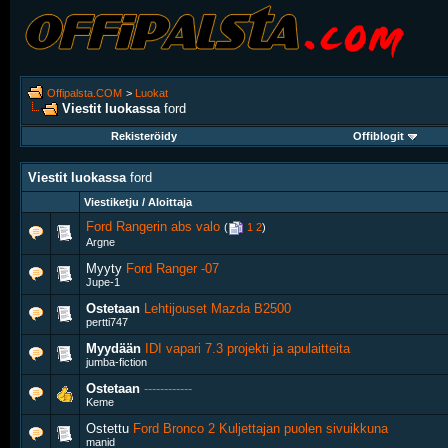
Offipalsta.COM
>
Luokat
Viestit luokassa
ford
Rekisteröidy
Offiblogit
Viestit luokassa
ford
Viestiketju / Aloittaja
Ford Rangerin abs valo
‎
(
1
2
)
Argne
Myyty
Ford Ranger -07
Jupe-1
Ostetaan
Lehtijouset Mazda B2500
pertti747
Myydään
IDI vapari 7.3 projekti ja apulaitteita
jumba-fiction
Ostetaan
------------
Keme
Ostettu
Ford Bronco 2 Kuljettajan puolen sivuikkuna
manid