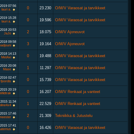
.2019
07:56
0
23.230
O/M/V Varaosat ja tarvikkeet
lauri a.
.2019
15:28
0
19.596
O/M/V Varaosat ja tarvikkeet
lauri a.
.2018
20:53
2
18.075
O/M/V Ajoneuvot
JaJo
.2018
09:58
3
19.164
O/M/V Ajoneuvot
oadjouni
.2018
14:13
0
19.488
O/M/V Varaosat ja tarvikkeet
MetAxi
.2016
20:08
1
11.297
O/M/V Varaosat ja tarvikkeet
Mase
.2016
02:47
0
15.739
O/M/V Varaosat ja tarvikkeet
fjoordis
.2015
20:19
0
16.207
O/M/V Renkaat ja vanteet
Wildtrak
.2015
11:34
1
22.529
O/M/V Renkaat ja vanteet
line4x4
.2015
17:46
2
21.309
Tekniikka & Jutustelu
meester
.2015
17:41
0
16.426
O/M/V Varaosat ja tarvikkeet
aatemus