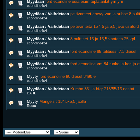
Myydään
ford econoline osia esim tuplatankit ym ym
econoline4x4
Myydään / Vaihdetaan
peltivanteet chevy van ja subbe 8 pultt
econoline4x4
Myydään / Vaihdetaan
peltivanteita 15 " 5 ja 5,5 jako usaford
econoline4x4
Myydään / Vaihdetaan
8 pulttiset 16 ja 16,5 vanteita 25 kpl
econoline4x4
Myydään / Vaihdetaan
ford econoline 89 telibussi 7.3 diesel
econoline4x4
Myydään / Vaihdetaan
ford econoline vm 84 runko ja kori ja o
econoline4x4
Myyty
ford econoline 90 diesel 3490 e
econoline4x4
Myydään / Vaihdetaan
Kumho 33" ja bfgr 215/55/16 nastat
DAHL
Myyty
Mangelsit 15" 5x5,5 jaolla
Reetu