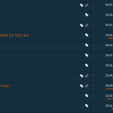
04.07
i
20.03
04.07
CK 2.5 TDCI 4x4
19.04
offr
05.04
16.07
16.01
15.09
 4 kpl
08.08
econo
11.02
von-
20.01