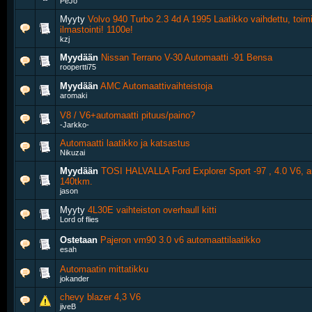
PeJo
Myyty
Volvo 940 Turbo 2.3 4d A 1995 Laatikko vaihdettu, toim
ilmastointi! 1100e!
kzj
Myydään
Nissan Terrano V-30 Automaatti -91 Bensa
roopertti75
Myydään
AMC Automaattivaihteistoja
aromaki
V8 / V6+automaatti pituus/paino?
-Jarkko-
Automaatti laatikko ja katsastus
Nikuzai
Myydään
TOSI HALVALLA Ford Explorer Sport -97 , 4.0 V6, a
140tkm.
jason
Myyty
4L30E vaihteiston overhaull kitti
Lord of flies
Ostetaan
Pajeron vm90 3.0 v6 automaattilaatikko
esah
Automaatin mittatikku
jokander
chevy blazer 4,3 V6
jiveB