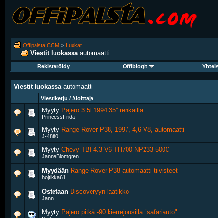
Offipalsta.COM
>
Luokat
Viestit luokassa
automaatti
Rekisteröidy
Offiblogit
Yhtei
Viestit luokassa
automaatti
Viestiketju / Aloittaja
Myyty
Pajero 3.5l 1994 35” renkailla
PrincessFrida
Myyty
Range Rover P38, 1997, 4,6 V8, automaatti
J-4880
Myyty
Chevy TBI 4.3 V6 TH700 NP233 500€
JanneBlomgren
Myydään
Range Rover P38 automaatti tiivisteet
hojtikka61
Ostetaan
Discoveryyn laatikko
Janni
Myyty
Pajero pitkä -90 kierrejousilla "safariauto"