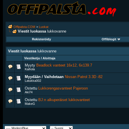
Offipalsta.COM
>
Luokat
Viestit luokassa
lukkovanne
Rekisteröidy
Offiblogit
Viestit luokassa
lukkovanne
Viestiketju / Aloittaja
Myyty
Beadlock vanteet 16x12, 6x139.7
Kaihola
Myydään / Vaihdetaan
Nissan Patrol 3.3D -82
Latukka002
Ostettu
Lukkorengasvanteet Pajeroon
Aki74
Ostettu
BJ:n alkuperäiset lukkovanteet
MakeG