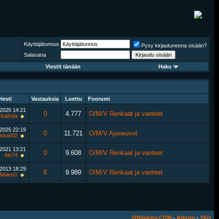
Käyttäjätunnus
Pysy kirjautuneena sisään?
Salasana
Viestit tänään
Haku
iesti
Vastauksia
Luettu
Foorumi
.2025
14:21
0
4.777
O/M/V Renkaat ja vanteet
Kaihola
.2025
22:19
0
11.721
O/M/V Ajoneuvot
ukka002
.2021
13:21
0
9.608
O/M/V Renkaat ja vanteet
Aki74
.2013
18:29
6
9.989
O/M/V Renkaat ja vanteet
MakeG
Offipalsta.COM
-
Arkisto
-
Ylös