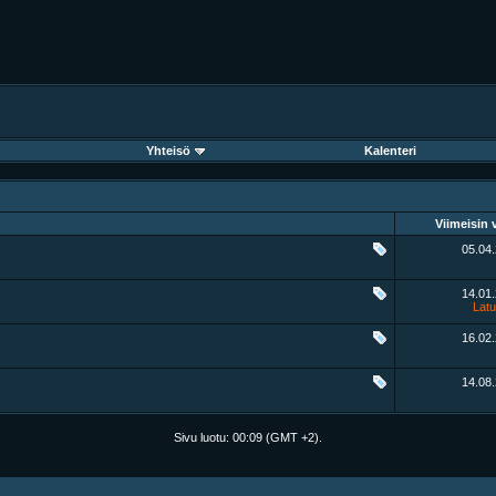
Yhteisö
Kalenteri
Viimeisin v
05.04
14.01
Lat
16.02
14.08
Sivu luotu:
00:09
(GMT +2).