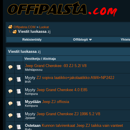
Offipalsta.COM
>
Luokat
Viestit luokassa
zj
Rekisteröidy
Offiblogit
Yhtei
Viestit luokassa
zj
Viestiketju / Aloittaja
Jeep Grand Cherokee -93 ZJ 5.2l V8
Mehtäpossu
Myyty
ZJ sopiva laatikko+jakolaatikko AW4+NP242J
iiroh
Myyty
Jeep Grand Cherokee 4.0 E85
Kempura
Myydään
Jeep ZJ offiosia
Kempura
Myyty
Jeep Grand Cherokee ZJ 1996 5.2 V8
Jpower
Ostetaan
Kunnon talvirenkaat Jeep ZJ taikka vain vanteet
Rafu