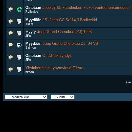
Ostetaan
Jeep zj -95 kattoluukun kiskot,vanteet,tihkumoduuli
Rullaviba
Myydään
15" Jeep GC 5x114,3 Badlockid
TkOz
Myyty
Jeep Grand Cherokee (ZJ) 1993
JPe
Myydään
Jeep Grand Cherokee ZJ -94 V8
Saimon
Ostetaan
O: ZJ takalyhdyt.
JPe
Yksinkertaisia kysymyksiä ZJ:stä
hitsaa
Sivu 