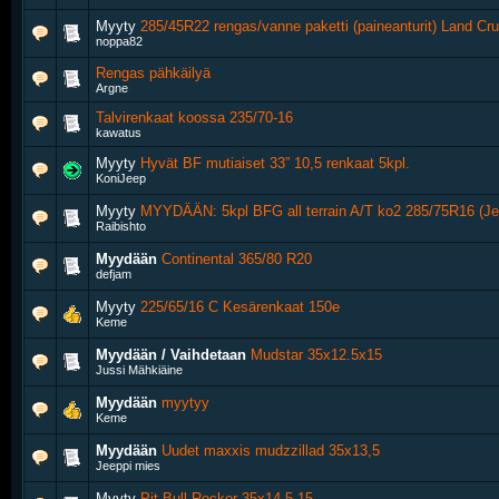
Myyty
285/45R22 rengas/vanne paketti (paineanturit) Land Cru
noppa82
Rengas pähkäilyä
Argne
Talvirenkaat koossa 235/70-16
kawatus
Myyty
Hyvät BF mutiaiset 33” 10,5 renkaat 5kpl.
KoniJeep
Myyty
MYYDÄÄN: 5kpl BFG all terrain A/T ko2 285/75R16 (Je
Raibishto
Myydään
Continental 365/80 R20
defjam
Myyty
225/65/16 C Kesärenkaat 150e
Keme
Myydään / Vaihdetaan
Mudstar 35x12.5x15
Jussi Mähkiäine
Myydään
myytyy
Keme
Myydään
Uudet maxxis mudzzillad 35x13,5
Jeeppi mies
Myyty
Pit Bull Rocker 35x14.5-15