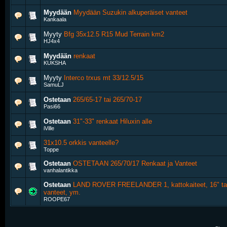
Myydään
Myydään Suzukin alkuperäiset vanteet
Kankaala
Myyty
Bfg 35x12.5 R15 Mud Terrain km2
HJ4x4
Myydään
renkaat
KUKSHA
Myyty
Interco trxus mt 33/12.5/15
SamuLJ
Ostetaan
265/65-17 tai 265/70-17
Pasi66
Ostetaan
31"-33" renkaat Hiluxin alle
iVille
31x10.5 orkkis vanteelle?
Toppe
Ostetaan
OSTETAAN 265/70/17 Renkaat ja Vanteet
vanhalantikka
Ostetaan
LAND ROVER FREELANDER 1, kattokaiteet, 16" tai
vanteet, ym.
ROOPE67