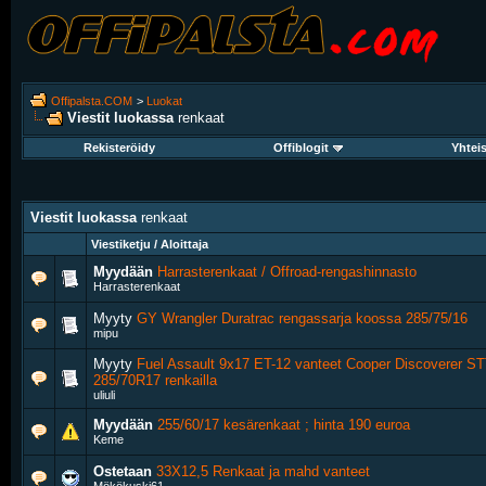
Offipalsta.COM
>
Luokat
Viestit luokassa
renkaat
Rekisteröidy
Offiblogit
Yhtei
Viestit luokassa
renkaat
Viestiketju / Aloittaja
Myydään
Harrasterenkaat / Offroad-rengashinnasto
Harrasterenkaat
Myyty
GY Wrangler Duratrac rengassarja koossa 285/75/16
mipu
Myyty
Fuel Assault 9x17 ET-12 vanteet Cooper Discoverer S
285/70R17 renkailla
uliuli
Myydään
255/60/17 kesärenkaat ; hinta 190 euroa
Keme
Ostetaan
33X12,5 Renkaat ja mahd vanteet