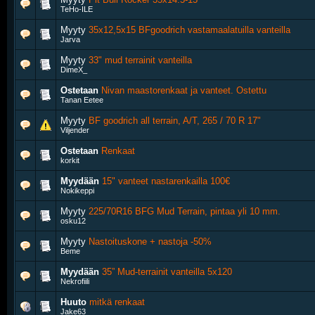
TeHo-ILE
Myyty
35x12,5x15 BFgoodrich vastamaalatuilla vanteilla
Jarva
Myyty
33" mud terrainit vanteilla
DimeX_
Ostetaan
Nivan maastorenkaat ja vanteet. Ostettu
Tanan Eetee
Myyty
BF goodrich all terrain, A/T, 265 / 70 R 17"
Viljender
Ostetaan
Renkaat
korkit
Myydään
15" vanteet nastarenkailla 100€
Nokikeppi
Myyty
225/70R16 BFG Mud Terrain, pintaa yli 10 mm.
osku12
Myyty
Nastoituskone + nastoja -50%
Beme
Myydään
35” Mud-terrainit vanteilla 5x120
Nekrofiili
Huuto
mitkä renkaat
Jake63