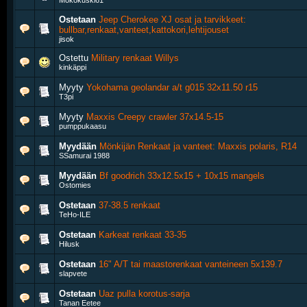
Mökökuski61
Ostetaan
Jeep Cherokee XJ osat ja tarvikkeet:
bullbar,renkaat,vanteet,kattokori,lehtijouset
jisok
Ostettu
Military renkaat Willys
kinkäppi
Myyty
Yokohama geolandar a/t g015 32x11.50 r15
T3pi
Myyty
Maxxis Creepy crawler 37x14.5-15
pumppukaasu
Myydään
Mönkijän Renkaat ja vanteet: Maxxis polaris, R14
SSamurai 1988
Myydään
Bf goodrich 33x12.5x15 + 10x15 mangels
Ostomies
Ostetaan
37-38.5 renkaat
TeHo-ILE
Ostetaan
Karkeat renkaat 33-35
Hilusk
Ostetaan
16" A/T tai maastorenkaat vanteineen 5x139.7
slapvete
Ostetaan
Uaz pulla korotus-sarja
Tanan Eetee