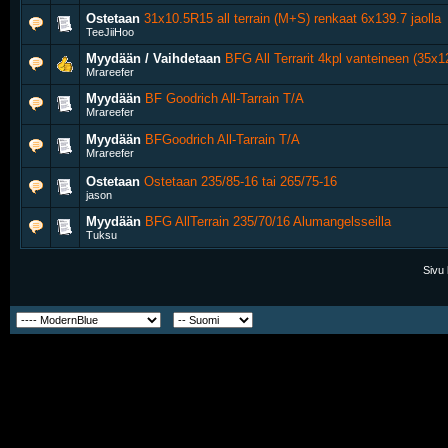
Ostetaan
31x10.5R15 all terrain (M+S) renkaat 6x139.7 jaolla
TeeJiiHoo
Myydään / Vaihdetaan
BFG All Terrarit 4kpl vanteineen (35x1
Mrareefer
Myydään
BF Goodrich All-Tarrain T/A
Mrareefer
Myydään
BFGoodrich All-Tarrain T/A
Mrareefer
Ostetaan
Ostetaan 235/85-16 tai 265/75-16
jason
Myydään
BFG AllTerrain 235/70/16 Alumangelsseilla
Tuksu
Sivu 