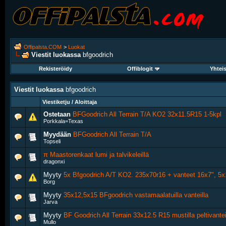
Offipalsta.COM
>
Luokat
Viestit luokassa
bfgoodrich
Rekisteröidy
Offiblogit
Yhtei
Viestit luokassa
bfgoodrich
Viestiketju / Aloittaja
Ostetaan
BFGoodrich All Terrain T/A KO2 32x11.5R15 1-5kpl
Porkkala=Texas
Myydään
BFGoodrich All Terrain T/A
Topseli
π Maastorenkaat lumi ja talvikeleillä
dragonxi
Myyty
5x Bfgoodrich A/T KO2. 235x70r16 + vanteet 16x7", 5x
Borg
Myyty
35x12,5x15 BFgoodrich vastamaalatuilla vanteilla
Jarva
Myyty
BF Goodrich All Terrain 33x12.5 R15 mustilla peltivantei
Mullo