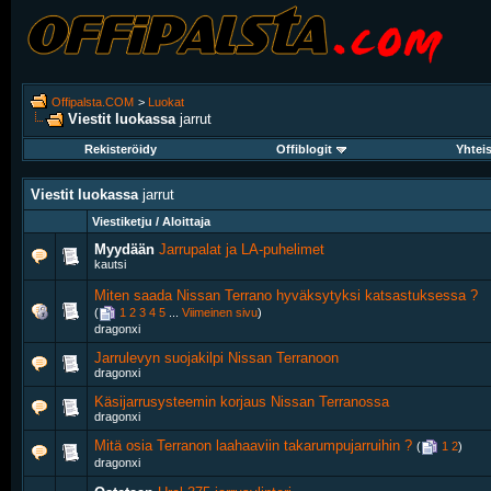
Offipalsta.COM
>
Luokat
Viestit luokassa
jarrut
Rekisteröidy
Offiblogit
Yhtei
Viestit luokassa
jarrut
Viestiketju / Aloittaja
Myydään
Jarrupalat ja LA-puhelimet
kautsi
Miten saada Nissan Terrano hyväksytyksi katsastuksessa ?
(
1
2
3
4
5
...
Viimeinen sivu
)
dragonxi
Jarrulevyn suojakilpi Nissan Terranoon
dragonxi
Käsijarrusysteemin korjaus Nissan Terranossa
dragonxi
Mitä osia Terranon laahaaviin takarumpujarruihin ?
‎
(
1
2
)
dragonxi