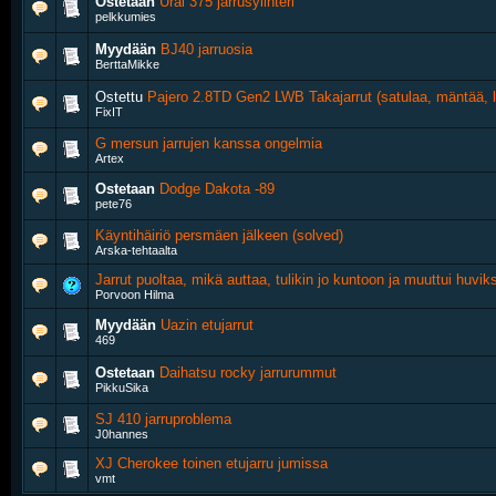
Ostetaan
Ural 375 jarrusylinteri
pelkkumies
Myydään
BJ40 jarruosia
BerttaMikke
Ostettu
Pajero 2.8TD Gen2 LWB Takajarrut (satulaa, mäntää, li
FixIT
G mersun jarrujen kanssa ongelmia
Artex
Ostetaan
Dodge Dakota -89
pete76
Käyntihäiriö persmäen jälkeen (solved)
Arska-tehtaalta
Jarrut puoltaa, mikä auttaa, tulikin jo kuntoon ja muuttui huviks
Porvoon Hilma
Myydään
Uazin etujarrut
469
Ostetaan
Daihatsu rocky jarrurummut
PikkuSika
SJ 410 jarruproblema
J0hannes
XJ Cherokee toinen etujarru jumissa
vmt