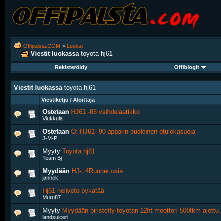
Offipalsta.COM
>
Luokat
Viestit luokassa
toyota hj61
Rekisteröidy
Offiblogit
Viestit luokassa
toyota hj61
Viestiketju / Aloittaja
Ostetaan
HJ61 -88 vaihdelaatikko
Viukkula
Ostetaan
O: HJ61 -90 apparin puoleinen etulokasuoja
J-M-P
Myyty
Toyota hj61
Team Bj
Myydään
HJ-, 4Runner osia
jannek
Hj61 neliveto pykätää
Muru87
Myyty
Myydään piristetty toyotan 12ht moottori 500tkm ajettu.
landsuiceri