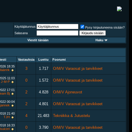
Käyttäjätunnus
Pysy kirjautuneena sisään?
Salasana
Viestit tänään
Haku
iesti
Vastauksia
Luettu
Foorumi
.2026
18:35
3
1.717
O/M/V Varaosat ja tarvikkeet
Häänrik
.2025
11:03
0
1.572
O/M/V Varaosat ja tarvikkeet
J-M-P
.2022
17:01
2
4.828
O/M/V Ajoneuvot
eam Bj
.2022
00:04
2
4.801
O/M/V Varaosat ja tarvikkeet
jannek
.2018
21:40
4
21.483
Tekniikka & Jutustelu
TJH
.2018
16:33
0
3.790
O/M/V Varaosat ja tarvikkeet
suiceri