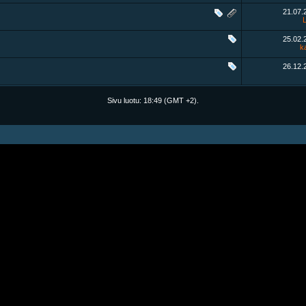
21.07
25.02
k
26.12
Sivu luotu:
18:49
(GMT +2).