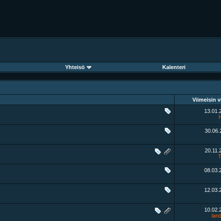
Yhteisö
Kalenteri
Viimeisin v
13.01
30.06
20.11
T
08.03
12.03
10.02
land