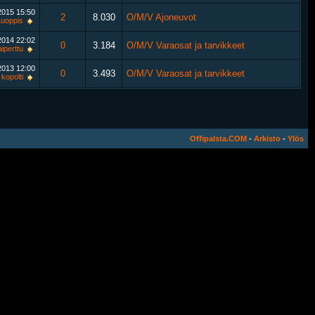
.2015
15:50
2
8.030
O/M/V Ajoneuvot
Luoppis
.2014
22:02
0
3.184
O/M/V Varaosat ja tarvikkeet
aiperttu
.2013
12:00
0
3.493
O/M/V Varaosat ja tarvikkeet
kopolti
Offipalsta.COM
-
Arkisto
-
Ylös