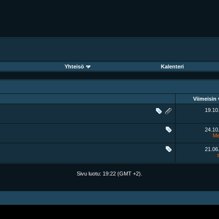
Yhteisö
Kalenteri
Viimeisin 
19.10
24.10
Me
21.06
Sivu luotu:
19:22
(GMT +2).