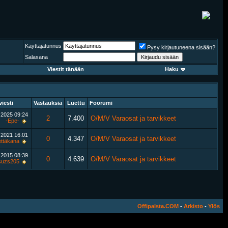
Käyttäjätunnus
Pysy kirjautuneena sisään?
Salasana
Viestit tänään
Haku
viesti
Vastauksia
Luettu
Foorumi
.2025
09:24
2
7.400
O/M/V Varaosat ja tarvikkeet
-Epe-
.2021
16:01
0
4.347
O/M/V Varaosat ja tarvikkeet
ttäkana
.2015
08:39
0
4.639
O/M/V Varaosat ja tarvikkeet
suzs205
Offipalsta.COM
-
Arkisto
-
Ylös