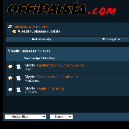
Offipalsta.COM
>
Luokat
Viestit luokassa
rullakita
Rekisteröidy
Offiblogit
Viestit luokassa
rullakita
Viestiketju / Aloittaja
Myyty
Käyttämätön Runva rullakita
-Epe-
Myyty
Vinssin vaijeri ja rullakita
Mettäkana
Myyty
vaijeri + rullakita
suzs205