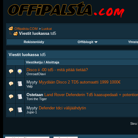
Offipalsta.COM
>
Luokat
Viestit luokassa
td5
Rekisteröidy
Offiblogit
Yhtei
Viestit luokassa
td5
Viestiketju / Aloittaja
Disco ii -00 td5 - mitä pitää tietää?
OnroadOlavi
Myyty
Myydään Disco 2 TD5 automaatti 1999 1000€
Valp
Ostetaan
Land Rover Defenderin Td5 kaasupedaali + potentio
Toni the Tiger
Myyty
Defender tdci välijäähdytin
Jupe-1
Sivu 