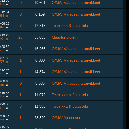
1
12:29
0
19.601
O/M/V Varaosat ja tarvikkeet
uLJ
1
12:54
0
8.169
O/M/V Varaosat ja tarvikkeet
i983
0
06:02
7
12.818
Tekniikka & Jutustelu
a45
0
13:42
23
55.835
Maasturiprojektit
eX_
0
20:52
0
16.265
O/M/V Varaosat ja tarvikkeet
nee
0
21:30
1
8.830
O/M/V Varaosat ja tarvikkeet
i777
9
12:36
1
14.874
O/M/V Varaosat ja tarvikkeet
i a.
9
08:18
0
9.636
O/M/V Varaosat ja tarvikkeet
ppi
9
15:58
1
11.072
Tekniikka & Jutustelu
lex
9
20:00
3
11.985
Tekniikka & Jutustelu
ess
9
09:27
1
28.329
O/M/V Ajoneuvot
owr
9
15:52