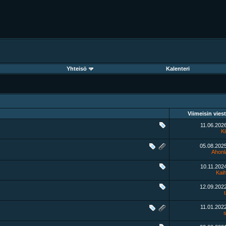
Yhteisö
Kalenteri
Viimeisin viest
11.06.202
Ki
05.08.202
Ahonl
10.11.202
Kaih
12.09.202
11.01.202
s