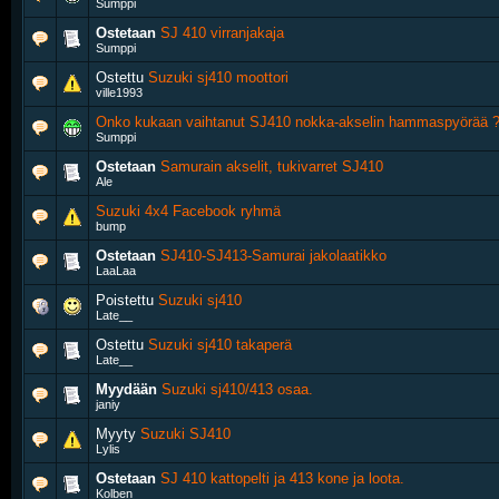
Sumppi
Ostetaan
SJ 410 virranjakaja
Sumppi
Ostettu
Suzuki sj410 moottori
ville1993
Onko kukaan vaihtanut SJ410 nokka-akselin hammaspyörää 
Sumppi
Ostetaan
Samurain akselit, tukivarret SJ410
Ale
Suzuki 4x4 Facebook ryhmä
bump
Ostetaan
SJ410-SJ413-Samurai jakolaatikko
LaaLaa
Poistettu
Suzuki sj410
Late__
Ostettu
Suzuki sj410 takaperä
Late__
Myydään
Suzuki sj410/413 osaa.
janiy
Myyty
Suzuki SJ410
Lylis
Ostetaan
SJ 410 kattopelti ja 413 kone ja loota.
Kolben