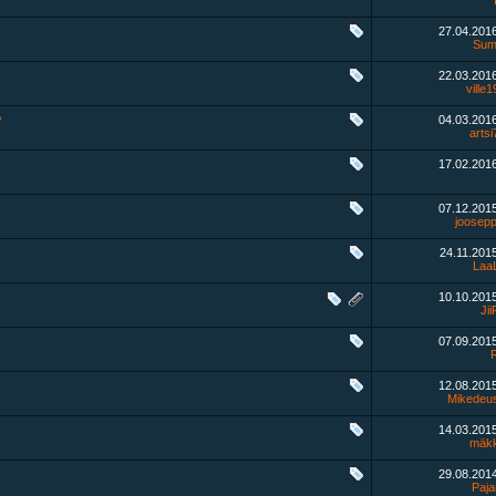
27.04.201
Sum
22.03.201
ville
?
04.03.201
arts
17.02.201
07.12.201
joosepp
24.11.201
Laa
10.10.201
Ji
07.09.201
12.08.201
Mikedeu
14.03.201
mäkk
29.08.201
Paja