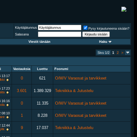
Käyttäjätunnus
Pysy kirjautuneena sisään?
Salasana
Viestit tänään
Haku
Sivu 1/2
1
2
>
i
Vastauksia
Luettu
Foorumi
6
13:17
0
621
O/M/V Varaosat ja tarvikkeet
lkki
5
17:23
3.601
1.389.329
Tekniikka & Jutustelu
aita
4
16:16
0
11.335
O/M/V Varaosat ja tarvikkeet
ola
2
08:10
1
8.228
O/M/V Varaosat ja tarvikkeet
tare
2
12:44
9
17.037
Tekniikka & Jutustelu
j4k