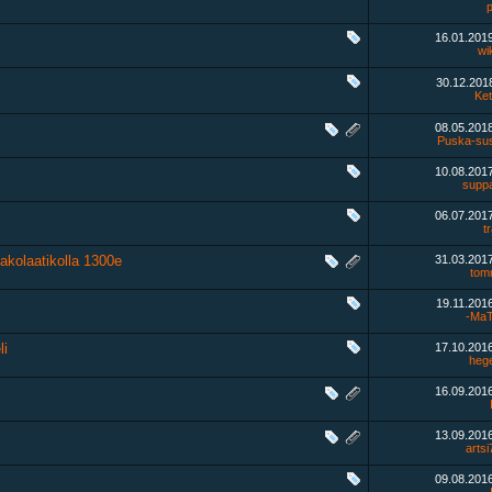
p
16.01.201
wi
30.12.20
Ket
08.05.201
Puska-su
10.08.201
supp
06.07.201
tr
jakolaatikolla 1300e
31.03.201
tomm
19.11.201
-MaT
li
17.10.201
heg
16.09.201
13.09.201
arts
09.08.201