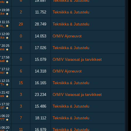
6
19.897
Tekniikka & Jutustelu
oiu
9
19:08
2
11.752
Tekniikka & Jutustelu
kke
18
11:15
29
28.749
Tekniikka & Jutustelu
tu_
8
12:00
0
14.053
O/M/V Ajoneuvot
ska
7
20:25
8
17.026
Tekniikka & Jutustelu
ana
7
17:58
0
15.079
O/M/V Varaosat ja tarvikkeet
aali
7
17:12
6
14.318
O/M/V Ajoneuvot
i.t
6
12:15
15
16.165
Tekniikka & Jutustelu
Ti-
6
21:42
3
23.234
O/M/V Varaosat ja tarvikkeet
eek
6
17:32
3
15.486
Tekniikka & Jutustelu
ISE
6
06:22
7
18.112
Tekniikka & Jutustelu
i777
6
06:20
11
16.979
Tekniikka & Jutustelu