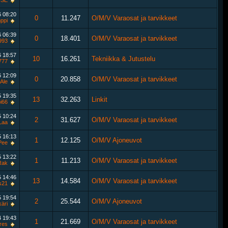
ISE
6
08:20
0
11.247
O/M/V Varaosat ja tarvikkeet
ppi
6
06:39
0
18.401
O/M/V Varaosat ja tarvikkeet
1993
6
18:57
10
16.261
Tekniikka & Jutustelu
i777
6
12:09
0
20.858
O/M/V Varaosat ja tarvikkeet
Ale
5
19:35
13
32.263
Linkit
i66
5
10:24
2
31.627
O/M/V Varaosat ja tarvikkeet
Laa
5
16:13
1
12.125
O/M/V Ajoneuvot
iPee
5
13:22
1
11.213
O/M/V Varaosat ja tarvikkeet
Rak
5
14:46
13
14.584
O/M/V Varaosat ja tarvikkeet
s21
5
19:54
2
25.544
O/M/V Ajoneuvot
äri
4
19:43
1
21.669
O/M/V Varaosat ja tarvikkeet
res