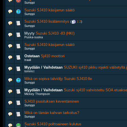
Sumppi
Suzuki SJ410 käsijarrun säätö
Sumppi
Suzuki SJ410 lisälämmitys
‎
(
1
2
)
Sumppi
Myyty
Suzuki SJ410 -83 (HKI)
Puska-suska
Suzuki SJ410 käsijarrun säätö
Sumppi
Ostetaan
Sj410 moottori
traali
Myydään / Vaihdetaan
SUZUKI sj410 pikku rojekti välitetyllä 
tommi.t
Mikä on sopiva talviöljy Suzuki SJ410:lle
Sumppi
Myydään / Vaihdetaan
Suzuki sj410 vahvistettu SOA etuakse
Mickey Thompson
SJ410 jousituksen keventäminen
Sumppi
Mikä on tämän kahvan tarkoitus?
Sumppi
Suzuki SJ410 polttoaineen kulutus