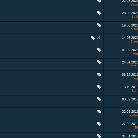
22.08.202
Sam
28.03.202
jan
19.05.202
sisu
14.03.202
Dim
01.02.202
He
24.01.202
arts
06.12.201
laur
13.10.201
Sum
03.09.201
Pa
22.03.201
cybr
27.02.201
P
31.01.201