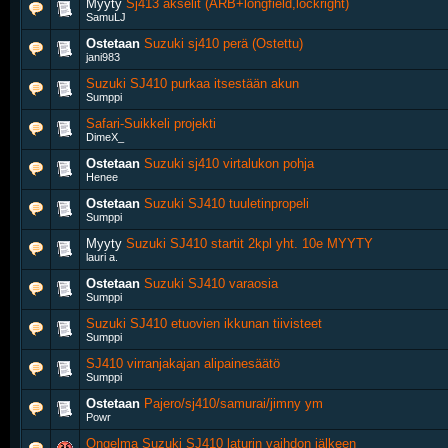
Myyty
Sj413 akselit (ARB+longfield,lockright)
SamuLJ
Ostetaan
Suzuki sj410 perä (Ostettu)
jani983
Suzuki SJ410 purkaa itsestään akun
Sumppi
Safari-Suikkeli projekti
DimeX_
Ostetaan
Suzuki sj410 virtalukon pohja
Henee
Ostetaan
Suzuki SJ410 tuuletinpropeli
Sumppi
Myyty
Suzuki SJ410 startit 2kpl yht. 10e MYYTY
lauri a.
Ostetaan
Suzuki SJ410 varaosia
Sumppi
Suzuki SJ410 etuovien ikkunan tiivisteet
Sumppi
SJ410 virranjakajan alipainesäätö
Sumppi
Ostetaan
Pajero/sj410/samurai/jimny ym
Powr
Ongelma Suzuki SJ410 laturin vaihdon jälkeen