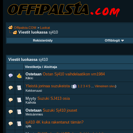
Offipalsta.COM
>
Luokat
Viestit luokassa
sj410
Rekisteröidy
Offiblogit
Viestit luokassa
sj410
Viestiketju / Aloittaja
Ostetaan
Ostan Sj410 vaihdelaatikon vm1984
Kilkki
Yleistä jorinaa suzukeista
‎
(
1
2
3
4
5
...
Viimeinen sivu
)
Kekkeruusi
Myyty
Suzuki SJ413 osia
Kaihola
Ostetaan
Suzuki Sj410 jouset
Metsänmies
sj410 4K kuka rakentanut tämän?
sj4k