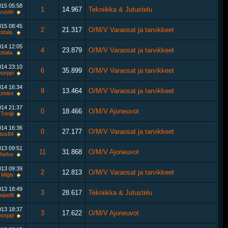
015
05:58
1
14.967
Tekniikka & Jutustelu
vustin
015
08:45
2
21.317
O/M/V Varaosat ja tarvikkeet
ttala.
2014
12:05
4
23.879
O/M/V Varaosat ja tarvikkeet
ttala.
014
23:10
6
35.899
O/M/V Varaosat ja tarvikkeet
horppi
014
16:34
9
13.464
O/M/V Varaosat ja tarvikkeet
umies
014
21:37
0
18.466
O/M/V Ajoneuvot
Tonijii
014
16:36
0
27.177
O/M/V Varaosat ja tarvikkeet
stus84
013
09:51
11
31.868
O/M/V Ajoneuvot
thefox
013
09:39
2
12.813
O/M/V Varaosat ja tarvikkeet
Migis
013
18:49
3
28.617
Tekniikka & Jutustelu
apelti
013
18:37
3
17.622
O/M/V Ajoneuvot
horppi