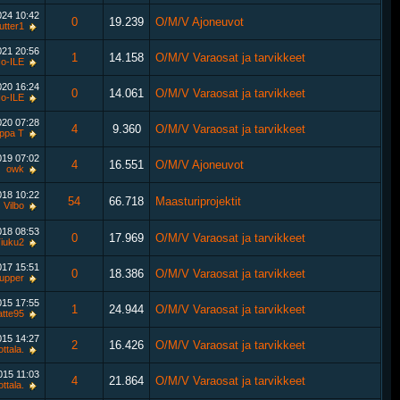
024
10:42
0
19.239
O/M/V Ajoneuvot
utter1
021
20:56
1
14.158
O/M/V Varaosat ja tarvikkeet
o-ILE
2020
16:24
0
14.061
O/M/V Varaosat ja tarvikkeet
o-ILE
020
07:28
4
9.360
O/M/V Varaosat ja tarvikkeet
ppa T
019
07:02
4
16.551
O/M/V Ajoneuvot
owk
2018
10:22
54
66.718
Maasturiprojektit
Vilbo
018
08:53
0
17.969
O/M/V Varaosat ja tarvikkeet
iuku2
017
15:51
0
18.386
O/M/V Varaosat ja tarvikkeet
upper
015
17:55
1
24.944
O/M/V Varaosat ja tarvikkeet
atte95
015
14:27
2
16.426
O/M/V Varaosat ja tarvikkeet
ttala.
2015
11:03
4
21.864
O/M/V Varaosat ja tarvikkeet
ttala.