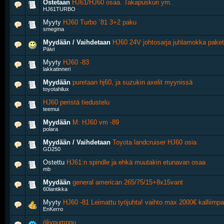
Ostetaan
HJ61/HJ60 osaa. Takapuskuri ym.
HJ61TURBO
Myyty
HJ60 Turbo ´81 3+2 paku
smegma
Myydään / Vaihdetaan
HJ60 24V johtosarja juhlamokka pakett
Päivi
Myyty
HJ60 -83
lakkatinneri
Myydään
puretaan hj60, ja suzukin axelit myynissä
toyotahilux
HJ60 peristä tiedustelu
teemui
Myydään
M: HJ60 vm -89
polara
Myydään / Vaihdetaan
Toyota landcruiser HJ60 osia
GD250
Ostettu
HJ61:n spindle ja ehkä muutakin etunavan osaa
mb
Myydään
general american 265/75/15+8x15vant
60lantikka
Myyty
HJ60 -81 Leimattu työjuhta! vaihto max 2000€ kalliim
EnKerro
öljypumppu