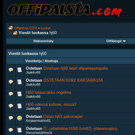
Offipalsta.COM
>
Luokat
Viestit luokassa
hj60
Rekisteröidy
Offiblogit
Viestit luokassa
hj60
Viestiketju / Aloittaja
Ostetaan
Ostetaan hj60 laturi alipainepumpulla
Jaakko66
Ostetaan
OSTETAAN HJ60/ KARJARAUTA
Jaakko66
Hj60 lataus/akku ongelma
Jaakko66
Hj60 edessä kolisee, missä?
Jaakko66
Ostetaan
Ostan hj61 pakosarjan
Korjaamoukko91
Ostetaan
O: safariteline HJ60 (vm82) -yhteensopiva
HavumetsäHooJii