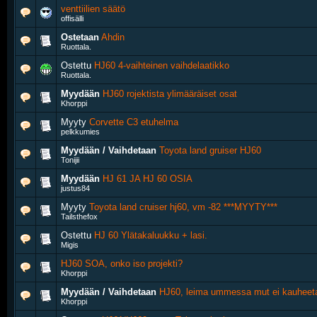
venttiilien säätö
offisälli
Ostetaan
Ahdin
Ruottala.
Ostettu
HJ60 4-vaihteinen vaihdelaatikko
Ruottala.
Myydään
HJ60 rojektista ylimääräiset osat
Khorppi
Myyty
Corvette C3 etuhelma
pelkkumies
Myydään / Vaihdetaan
Toyota land gruiser HJ60
Tonijii
Myydään
HJ 61 JA HJ 60 OSIA
justus84
Myyty
Toyota land cruiser hj60, vm -82 ***MYYTY***
Tailsthefox
Ostettu
HJ 60 Ylätakaluukku + lasi.
Migis
HJ60 SOA, onko iso projekti?
Khorppi
Myydään / Vaihdetaan
HJ60, leima ummessa mut ei kauheeta 
Khorppi