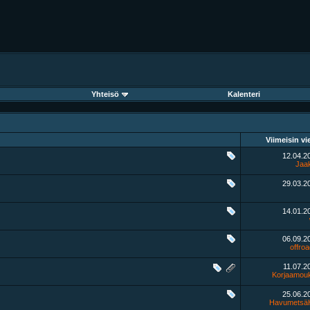
Yhteisö
Kalenteri
Viimeisin vie
12.04.2
Jaa
29.03.2
14.01.2
06.09.2
offroa
11.07.
Korjaamou
25.06.2
HavumetsäH