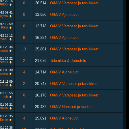
012
22:15
0
26.514
O/M/V Varaosat ja tarvikkeet
URBO
012
09:41
0
13.950
O/M/V Ajoneuvot
egma
012
12:59
0
12.718
O/M/V Varaosat ja tarvikkeet
Päivi
012
18:12
8
16.234
O/M/V Ajoneuvot
iVille-
2011
20:34
13
25.801
O/M/V Varaosat ja tarvikkeet
isaaja
2011
16:22
2
21.079
Tekniikka & Jutustelu
teemui
2011
09:30
4
14.714
O/M/V Ajoneuvot
polara
2011
11:09
2
20.747
O/M/V Varaosat ja tarvikkeet
D250
2011
18:55
0
16.176
O/M/V Varaosat ja tarvikkeet
mb
2011
08:21
0
20.432
O/M/V Renkaat ja vanteet
ntikka
2011
20:35
4
15.091
O/M/V Ajoneuvot
Kerro
2011
22:38