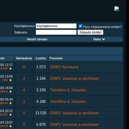
Käyttäjätunnus
Pysy kirjautuneena sisään?
Salasana
Viestit tänään
Haku
sti
Vastauksia
Luettu
Foorumi
026
12:17
0
1.073
O/M/V Ajoneuvot
kko66
026
13:06
2
1.184
O/M/V Varaosat ja tarvikkeet
Ubu
026
18:06
4
3.159
Tekniikka & Jutustelu
wikke
025
05:44
1
4.188
Tekniikka & Jutustelu
djouni
2024
20:21
0
13.535
O/M/V Varaosat ja tarvikkeet
kko91
024
23:07
0
6.879
O/M/V Varaosat ja tarvikkeet
ooJii