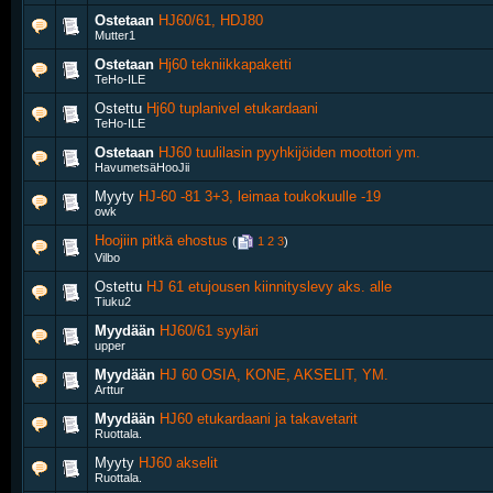
Ostetaan
HJ60/61, HDJ80
Mutter1
Ostetaan
Hj60 tekniikkapaketti
TeHo-ILE
Ostettu
Hj60 tuplanivel etukardaani
TeHo-ILE
Ostetaan
HJ60 tuulilasin pyyhkijöiden moottori ym.
HavumetsäHooJii
Myyty
HJ-60 -81 3+3, leimaa toukokuulle -19
owk
Hoojiin pitkä ehostus
‎
(
1
2
3
)
Vilbo
Ostettu
HJ 61 etujousen kiinnityslevy aks. alle
Tiuku2
Myydään
HJ60/61 syyläri
upper
Myydään
HJ 60 OSIA, KONE, AKSELIT, YM.
Arttur
Myydään
HJ60 etukardaani ja takavetarit
Ruottala.
Myyty
HJ60 akselit
Ruottala.