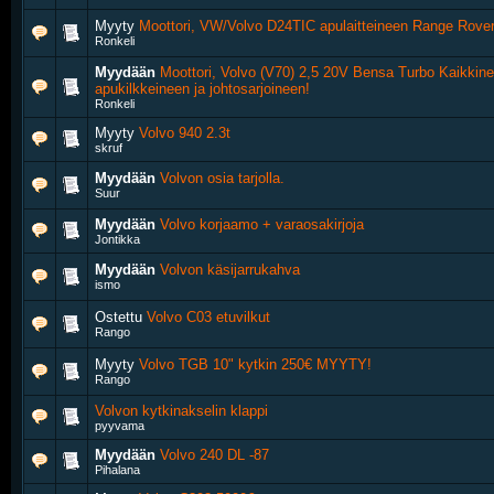
Myyty
Moottori, VW/Volvo D24TIC apulaitteineen Range Rover
Ronkeli
Myydään
Moottori, Volvo (V70) 2,5 20V Bensa Turbo Kaikkine
apukilkkeineen ja johtosarjoineen!
Ronkeli
Myyty
Volvo 940 2.3t
skruf
Myydään
Volvon osia tarjolla.
Suur
Myydään
Volvo korjaamo + varaosakirjoja
Jontikka
Myydään
Volvon käsijarrukahva
ismo
Ostettu
Volvo C03 etuvilkut
Rango
Myyty
Volvo TGB 10" kytkin 250€ MYYTY!
Rango
Volvon kytkinakselin klappi
pyyvama
Myydään
Volvo 240 DL -87
Pihalana