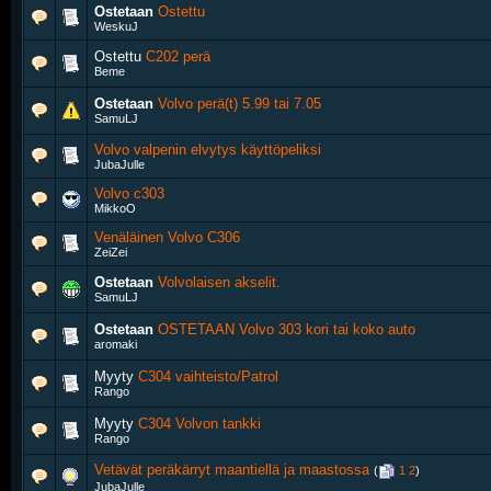
Ostetaan
Ostettu
WeskuJ
Ostettu
C202 perä
Beme
Ostetaan
Volvo perä(t) 5.99 tai 7.05
SamuLJ
Volvo valpenin elvytys käyttöpeliksi
JubaJulle
Volvo c303
MikkoO
Venäläinen Volvo C306
ZeiZei
Ostetaan
Volvolaisen akselit.
SamuLJ
Ostetaan
OSTETAAN Volvo 303 kori tai koko auto
aromaki
Myyty
C304 vaihteisto/Patrol
Rango
Myyty
C304 Volvon tankki
Rango
Vetävät peräkärryt maantiellä ja maastossa
‎
(
1
2
)
JubaJulle