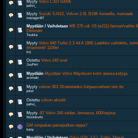
Myyty
Volvo C303 5000€
pahvi_
Myyty
Suzuki SJ410, Volvon 2.0L B19K koneella, manuaali.
manageri87
Myydään / Vaihdetaan
MB 270 cdi -03 (w211) farmari/vaihto 
Defender
Teukka
Myyty
Volvo 940 Turbo 2.3 4d A 1995 Laatikko vaihdettu, toim
ilmastointi! 1100e!
kzj
Ostettu
Volvo 240 ovet
JuuPeri
Myydään
Myydään Volvo Mäyriksen korin alaosa,ketjuja
aromaki
Myyty
volvon 303 3Xrairetanko-1ohjausvarteen tein ite
joker
Ostettu
volvon akselit
pahvi_
Myyty
-87 Volvo 240 sedan, leimassa, 600/tarjous
Nostokurki
GM simpukan paineputken nippa?
kany
Myydään / Vaihdetaan
Volvo V70, 2.5 l, Turbo, Diesel.