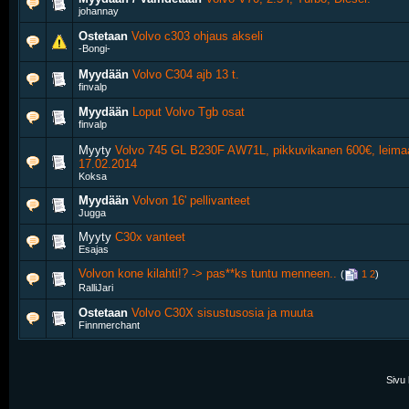
johannay
Ostetaan
Volvo c303 ohjaus akseli
-Bongi-
Myydään
Volvo C304 ajb 13 t.
finvalp
Myydään
Loput Volvo Tgb osat
finvalp
Myyty
Volvo 745 GL B230F AW71L, pikkuvikanen 600€, leima
17.02.2014
Koksa
Myydään
Volvon 16' pellivanteet
Jugga
Myyty
C30x vanteet
Esajas
Volvon kone kilahti!? -> pas**ks tuntu menneen..
‎
(
1
2
)
RalliJari
Ostetaan
Volvo C30X sisustusosia ja muuta
Finnmerchant
Sivu 