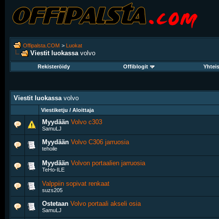
Offipalsta.COM
>
Luokat
Viestit luokassa
volvo
Rekisteröidy
Offiblogit
Yhtei
Viestit luokassa
volvo
Viestiketju / Aloittaja
Myydään
Volvo c303
SamuLJ
Myydään
Volvo C306 jarruosia
tehoile
Myydään
Volvon portaalien jarruosia
TeHo-ILE
Valppiin sopivat renkaat
suzs205
Ostetaan
Volvo portaali akseli osia
SamuLJ