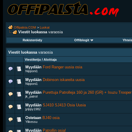
Offipalsta.COM
>
Luokat
Viestit luokassa
varaosia
Rekisteröidy
Offiblogit
Yhtei
Viestit luokassa
varaosia
Viestiketju / Aloittaja
Myydään
Ford Ranger uusia osia
Nipponi1
Myydään
Dobinson iskareita uusia
Nipponi1
Myydään
Purettuja Patrolleja 160 ja 260 (GR) + Isuzu Trooper
jk_patrol
Myydään
SJ410 SJ413 Osia Uusia
jylppy1982
Ostetaan
BJ40 osia
Ylikessu
Myydään
Patrollin osia!