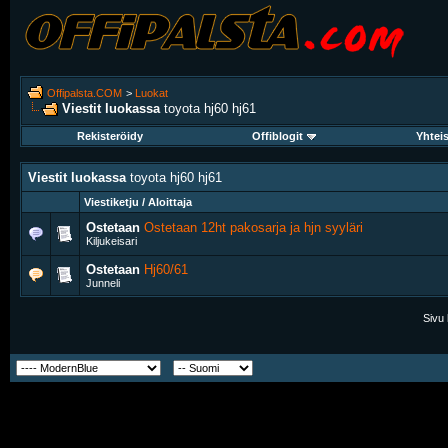
Offipalsta.COM
>
Luokat
Viestit luokassa
toyota hj60 hj61
Rekisteröidy
Offiblogit
Yhtei
Viestit luokassa
toyota hj60 hj61
Viestiketju / Aloittaja
Ostetaan
Ostetaan 12ht pakosarja ja hjn syyläri
Kiljukeisari
Ostetaan
Hj60/61
Junneli
Sivu 